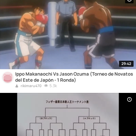
29:42
Ippo Makanaochi Vs Jason Ozuma (Torneo de Novatos
del Este de Japón - 1 Ronda)
5.3k
rikimaru470