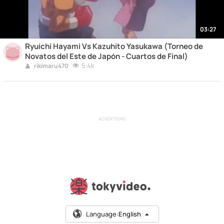
03:27
Ryuichi Hayami Vs Kazuhito Yasukawa (Torneo de
Novatos del Este de Japón - Cuartos de Final)
5.4k
rikimaru470
ADVERTISING
Language:
English