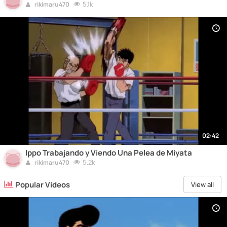
5.1k
rikimaru470
02:42
Ippo Trabajando y Viendo Una Pelea de Miyata
5.2k
rikimaru470
Popular Videos
View all