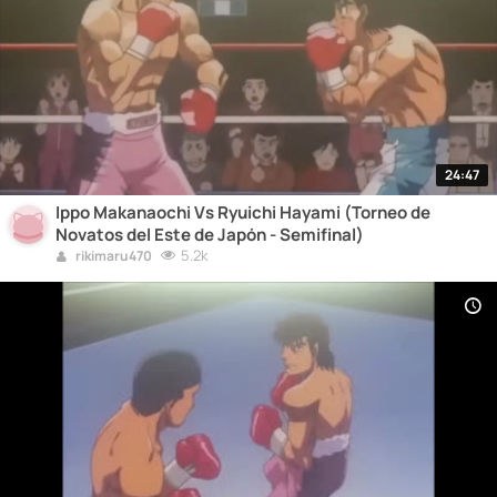
24:47
Ippo Makanaochi Vs Ryuichi Hayami (Torneo de
Novatos del Este de Japón - Semifinal)
5.2k
rikimaru470