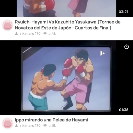
03:27
Ryuichi Hayami Vs Kazuhito Yasukawa (Torneo de
Novatos del Este de Japón - Cuartos de Final)
5.4k
rikimaru470
01:38
Ippo mirando una Pelea de Hayami
5.9k
rikimaru470