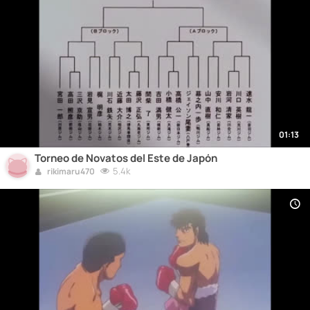
01:13
Torneo de Novatos del Este de Japón
5.4k
rikimaru470