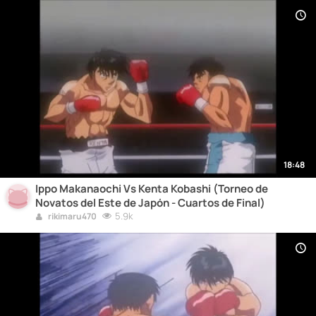
18:48
Ippo Makanaochi Vs Kenta Kobashi (Torneo de
Novatos del Este de Japón - Cuartos de Final)
5.9k
rikimaru470