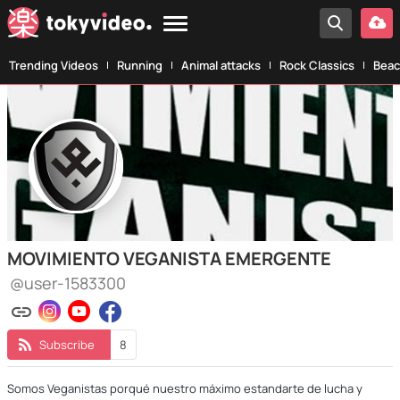
Trending Videos
Running
Animal attacks
Rock Classics
Beac
MOVIMIENTO VEGANISTA EMERGENTE
@user-1583300
Subscribe
8
Somos Veganistas porqué nuestro máximo estandarte de lucha y