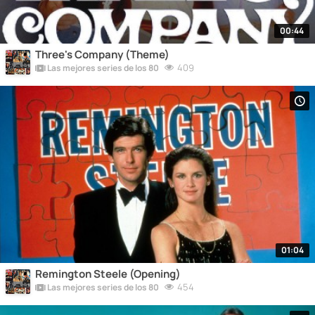
00:44
Three's Company (Theme)
409
Las mejores series de los 80
01:04
Remington Steele (Opening)
454
Las mejores series de los 80