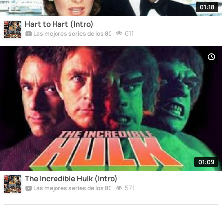
01:18
Hart to Hart (Intro)
611
Las mejores series de los 80
01:09
The Incredible Hulk (Intro)
571
Las mejores series de los 80