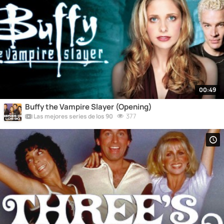
00:49
Buffy the Vampire Slayer (Opening)
377
Las mejores series de los 90