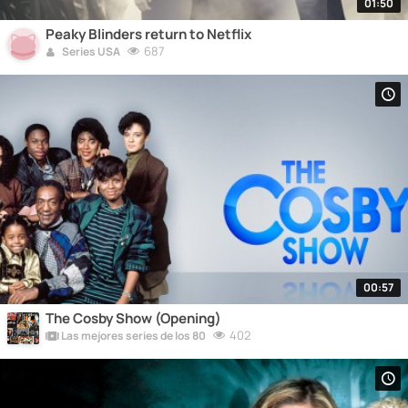
01:50
Peaky Blinders return to Netflix
687
Series USA
00:57
The Cosby Show (Opening)
402
Las mejores series de los 80