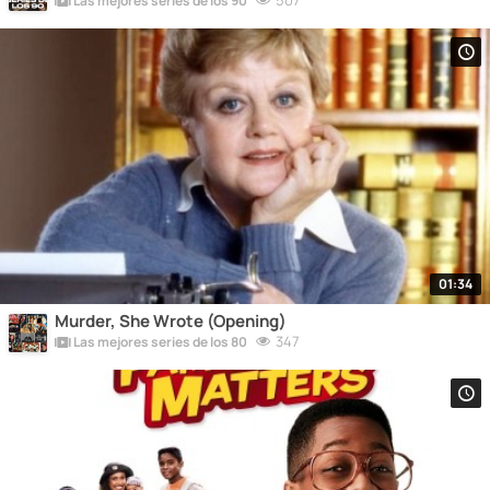
507
Las mejores series de los 90
01:34
Murder, She Wrote (Opening)
347
Las mejores series de los 80