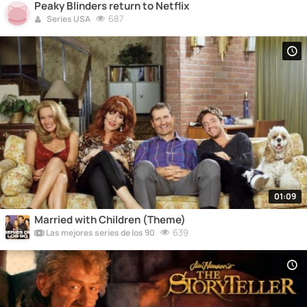
Peaky Blinders return to Netflix
687
Series USA
01:09
Married with Children (Theme)
639
Las mejores series de los 90