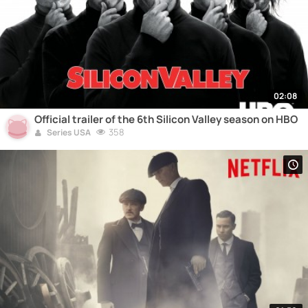
02:08
Official trailer of the 6th Silicon Valley season on HBO
358
Series USA