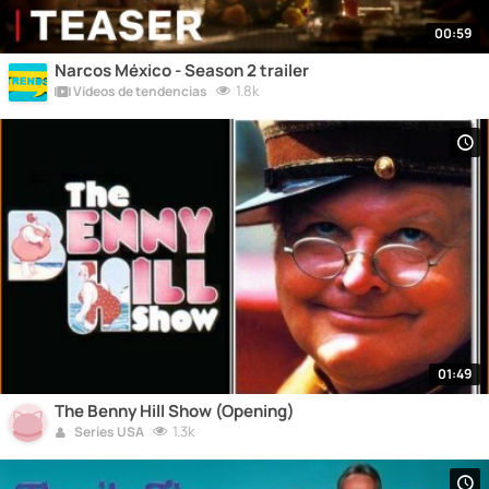
00:59
Narcos México - Season 2 trailer
1.8k
Vídeos de tendencias
01:49
The Benny Hill Show (Opening)
1.3k
Series USA