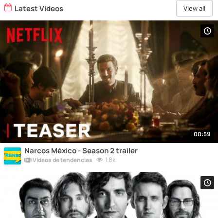
Latest Videos
View all
00:59
Narcos México - Season 2 trailer
1.8k
Vídeos de tendencias