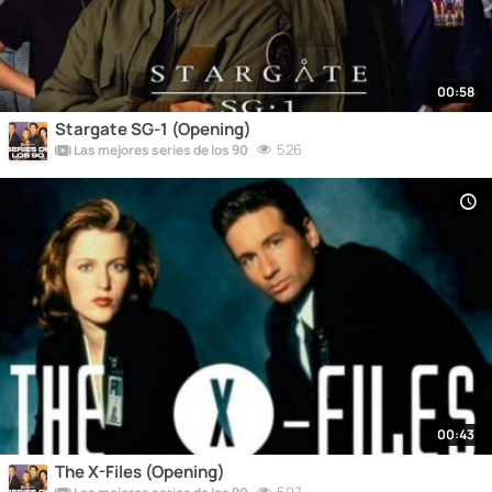
00:58
Stargate SG-1 (Opening)
526
Las mejores series de los 90
00:43
The X-Files (Opening)