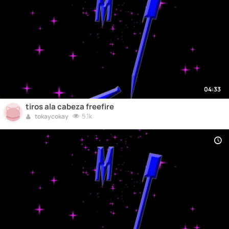
04:33
tiros ala cabeza freefire
5.1k
tokaycokay