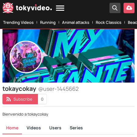
Trending Videos
Running
Animal attacks
Rock Classics
Beac
tokaycokay
@user-1445662
Subscribe
0
Bienvenido a tokaycokay
Home
Videos
Users
Series