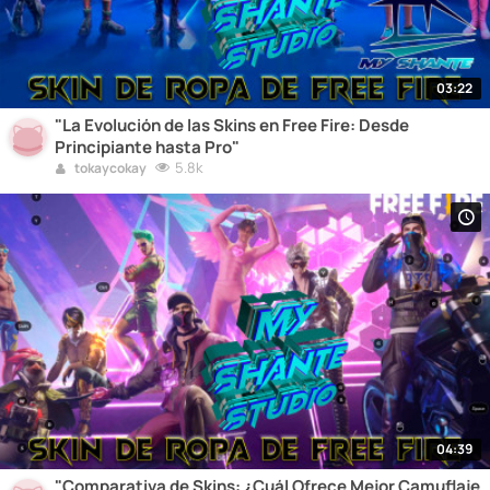
03:22
"La Evolución de las Skins en Free Fire: Desde
Principiante hasta Pro"
5.8k
tokaycokay
04:39
"Comparativa de Skins: ¿Cuál Ofrece Mejor Camuflaje