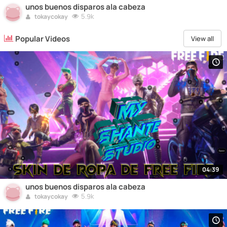
unos buenos disparos ala cabeza
5.9k
tokaycokay
Popular Videos
View all
04:39
unos buenos disparos ala cabeza
5.9k
tokaycokay