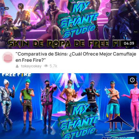
04:39
"Comparativa de Skins: ¿Cuál Ofrece Mejor Camuflaje
en Free Fire?"
5.7k
tokaycokay