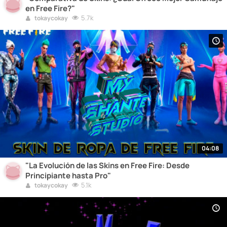
en Free Fire?"
5.7k
tokaycokay
04:08
"La Evolución de las Skins en Free Fire: Desde
Principiante hasta Pro"
5.1k
tokaycokay