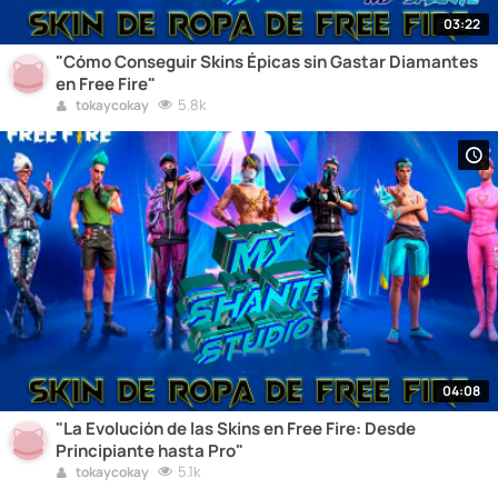
03:22
"Cómo Conseguir Skins Épicas sin Gastar Diamantes
en Free Fire"
5.8k
tokaycokay
04:08
"La Evolución de las Skins en Free Fire: Desde
Principiante hasta Pro"
5.1k
tokaycokay