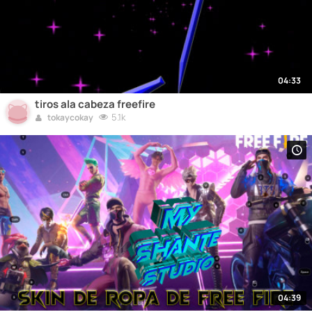
04:33
tiros ala cabeza freefire
5.1k
tokaycokay
04:39