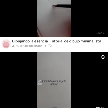
00:15
Dibujando la esencia: Tutorial de dibujo minimalista
72
tutorialesdepintar