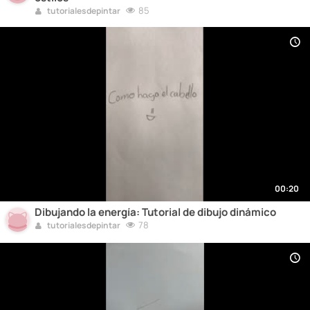
85
tutorialesdepintar
00:20
Dibujando la energía: Tutorial de dibujo dinámico
78
tutorialesdepintar