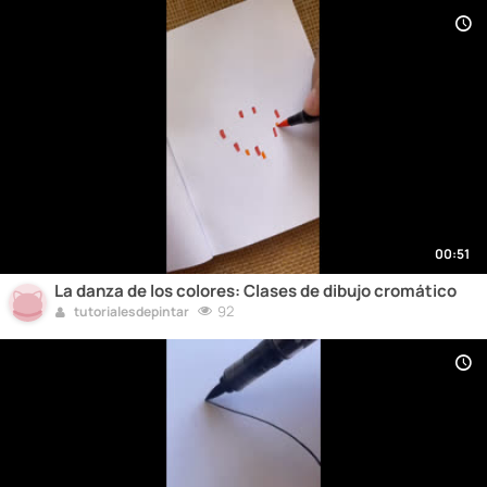
00:51
La danza de los colores: Clases de dibujo cromático
92
tutorialesdepintar