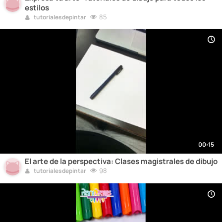
estilos
85
tutorialesdepintar
00:15
El arte de la perspectiva: Clases magistrales de dibujo
98
tutorialesdepintar