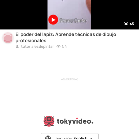
00:45
El poder del lápiz: Aprende técnicas de dibujo
profesionales
54
tutorialesdepintar
ADVERTISING
Language:
English