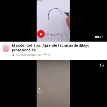
00:45
El poder del lápiz: Aprende técnicas de dibujo
profesionales
54
tutorialesdepintar