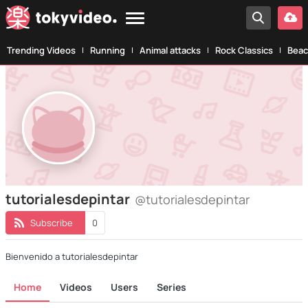
Trending Videos
Running
Animal attacks
Rock Classics
Beac
tutorialesdepintar
@tutorialesdepintar
Subscribe
0
Bienvenido a tutorialesdepintar
Home
Videos
Users
Series