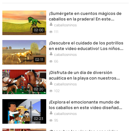
¡Sumérgete en cuentos mágicos de
caballos en la pradera! En este
video, los niños se deleitarán con
caballosninos
historias fascinantes que destacan
02:00
111
la belleza y la majestuosidad de los
caballos.
¡Descubre el cuidado de los potrillos
en este video educativo! Los niños
aprenderán sobre la importancia de
caballosninos
cuidar a los caballos jóvenes
02:11
66
mientras exploran el mundo de la
crianza equina.
¡Disfruta de un día de diversión
acuática en la playa con nuestros
caballos! En este video, los niños
caballosninos
verán cómo los caballos pueden
02:20
102
divertirse en el agua mientras
exploran la costa.
¡Explora el emocionante mundo de
los caballos en este video diseñado
para niños! Acompaña a nuestros
caballosninos
amigos equinos en aventuras
02:23
95
emocionantes mientras conoces
más sobre su vida en el rancho.