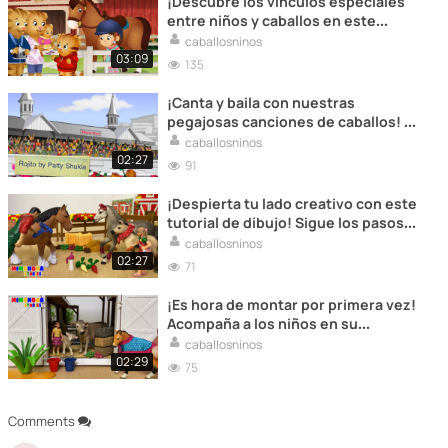
¡Descubre los vínculos especiales
entre niños y caballos en este
conmovedor video! Los niños
caballosninos
aprenderán sobre la amistad y la
03:09
135
conexión mientras exploran el
mundo de los equinos.
¡Canta y baila con nuestras
pegajosas canciones de caballos! En
este video, los niños disfrutarán de
caballosninos
ritmos alegres y melodías mientras
02:27
91
exploran el mundo equino en el
establo.
¡Despierta tu lado creativo con este
tutorial de dibujo! Sigue los pasos
simples y crea tu propio dibujo de
caballosninos
caballo mientras te sumerges en el
02:27
71
mundo artístico de los equinos.
¡Es hora de montar por primera vez!
Acompaña a los niños en su
emocionante experiencia mientras
caballosninos
montan a caballo por primera vez,
02:29
75
rodeados de risas y diversión.
Comments