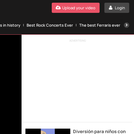
Upload your video
Login
 in history
Best Rock Concerts Ever
The best Ferraris ever
The
ADVERTISING
Diversión para niños con