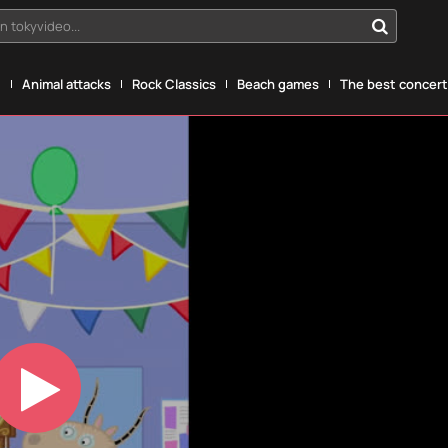
n tokyvideo...
g
Animal attacks
Rock Classics
Beach games
The best concerts
Play