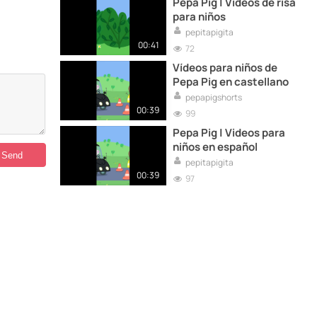
Pepa Pig | Videos de risa
para niños
pepitapigita
00:41
72
Vídeos para niños de
Pepa Pig en castellano
pepapigshorts
00:39
99
Pepa Pig | Videos para
niños en español
pepitapigita
00:39
97