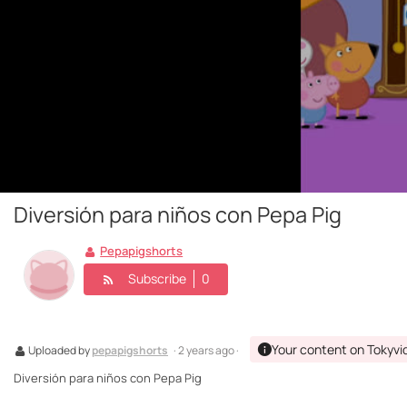
Diversión para niños con Pepa Pig
Pepapigshorts
Subscribe
0
Your content on Tokyvi
Uploaded by
pepapigshorts
· 2 years ago ·
Diversión para niños con Pepa Pig