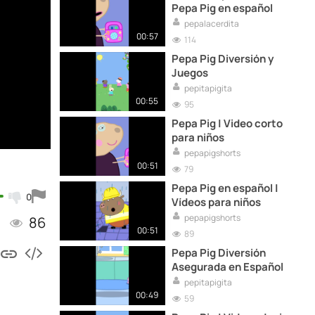
Pepa Pig en español
pepalacerdita
00:57
114
Pepa Pig Diversión y
Juegos
pepitapigita
00:55
95
Pepa Pig | Video corto
para niños
pepapigshorts
00:51
79
Pepa Pig en español |
0
Vídeos para niños
pepapigshorts
86
00:51
89
Pepa Pig Diversión
Asegurada en Español
pepitapigita
00:49
59