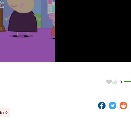
Video
0
deo