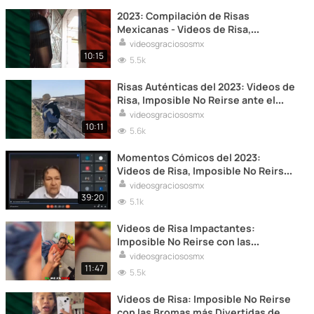
2023: Compilación de Risas
Mexicanas - Videos de Risa,
Imposible No Reirse
videosgraciososmx
10:15
5.5k
Risas Auténticas del 2023: Videos de
Risa, Imposible No Reirse ante el
Humor Mexicano
videosgraciososmx
10:11
5.6k
Momentos Cómicos del 2023:
Videos de Risa, Imposible No Reirse
con el Humor Mexicano
videosgraciososmx
39:20
5.1k
Videos de Risa Impactantes:
Imposible No Reirse con las
Sorpresas del Humor Mexicano 2023
videosgraciososmx
11:47
5.5k
Videos de Risa: Imposible No Reirse
con las Bromas más Divertidas de