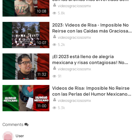
México 2023
videosgraciososmx
10:08
5.8k
2023: Videos de Risa - Imposible No
Reirse con las Caídas más Graciosas
de México
videosgraciososmx
10:07
5.2k
¡El 2023 está lleno de alegría
mexicana y risas contagiosas! No
podrás evitar reír a carcajadas
videosgraciososmx
mientras observas las situaciones
11:32
91
más cómicas y los chistes más
ingeniosos de México en este
Videos de Risa: Imposible No Reirse
emocionante video.
con las Perlas del Humor Mexicano
2023
videosgraciososmx
11:00
5.3k
Comments
User