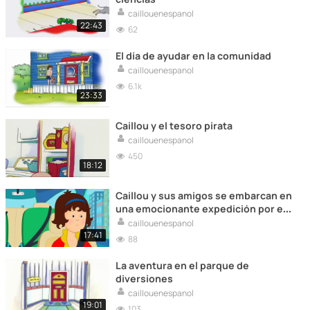
caillouenespanol
22:43
62
El día de ayudar en la comunidad
caillouenespanol
6.1k
23:33
Caillou y el tesoro pirata
caillouenespanol
450
18:12
Caillou y sus amigos se embarcan en
una emocionante expedición por el
parque, donde descubren secretos
caillouenespanol
escondidos y viven momentos
17:41
88
inolvidables.
La aventura en el parque de
diversiones
caillouenespanol
19:01
103