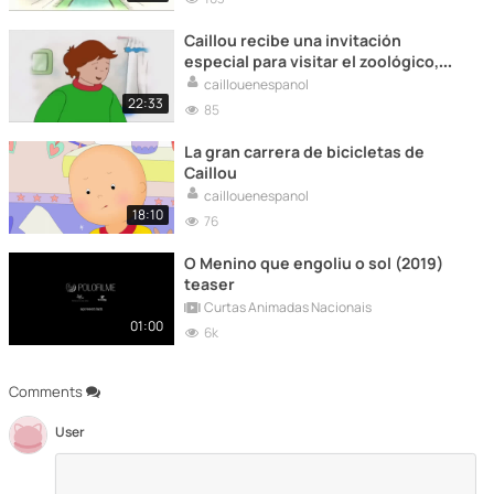
Caillou recibe una invitación
especial para visitar el zoológico,
donde conoce a animales
caillouenespanol
asombrosos y aprende sobre la
22:33
85
importancia de proteger la vida
silvestre.
La gran carrera de bicicletas de
Caillou
caillouenespanol
18:10
76
O Menino que engoliu o sol (2019)
teaser
Curtas Animadas Nacionais
01:00
6k
Comments
User