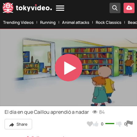
Trending Videos
Running
Animal attacks
Rock Classics
Beac
Play
Video
El día en que Caillou aprendió a nadar
84
0
0
Share