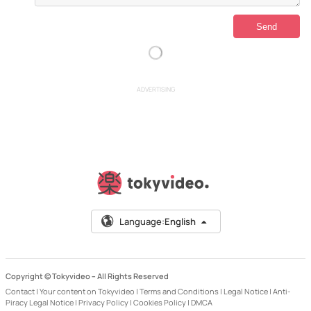
ADVERTISING
Language:
English
Copyright © Tokyvideo –
All Rights Reserved
Contact
|
Your content on Tokyvideo
|
Terms and Conditions
|
Legal Notice
|
Anti-
Piracy Legal Notice
|
Privacy Policy
|
Cookies Policy
|
DMCA