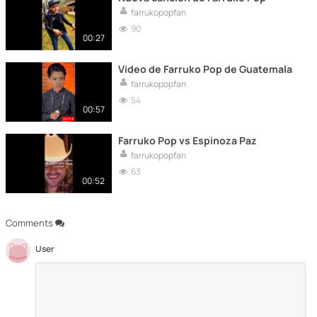
farrukopopfan
90
00:27
Vídeo de Farruko Pop de Guatemala
farrukopopfan
54
00:57
Farruko Pop vs Espinoza Paz
farrukopopfan
63
00:52
Comments
User