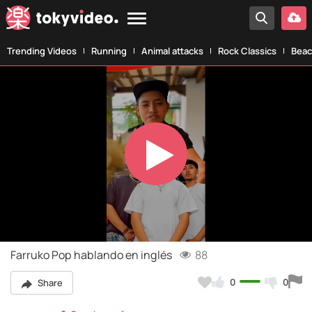
Trending Videos
Running
Animal attacks
Rock Classics
Beac
Play
Video
Farruko Pop hablando en inglés
88
0
0
Share