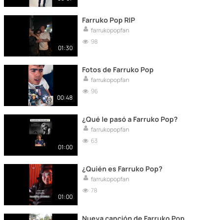
Farruko Pop RIP
farrukopopfan
98
01:30
Fotos de Farruko Pop
farrukopopfan
96
00:48
¿Qué le pasó a Farruko Pop?
farrukopopfan
63
01:00
¿Quién es Farruko Pop?
farrukopopfan
78
01:00
Nueva canción de Farruko Pop