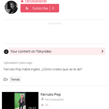
Farrukopopfan
Subscribe
0
ADVERTISING
Your content on Tokyvideo
Uploaded
2 years ago ·
Farruko Pop habla inglés. ¿Cómo creéis que se le da?
Trends
Farruko Pop
farrukopopfan
95
00:57