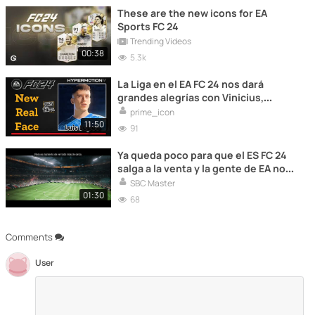
These are the new icons for EA
Sports FC 24
Trending Videos
00:38
5.3k
La Liga en el EA FC 24 nos dará
grandes alegrías con Vinicius,
Lewakndowski y compañía.
prime_icon
Descubre todos sus jugadores en el
11:50
91
siguiente vídeo.
Ya queda poco para que el ES FC 24
salga a la venta y la gente de EA nos
muestra un nuevo tráiler. Sinéntate
SBC Master
y disfruta!!!
01:30
68
Comments
User