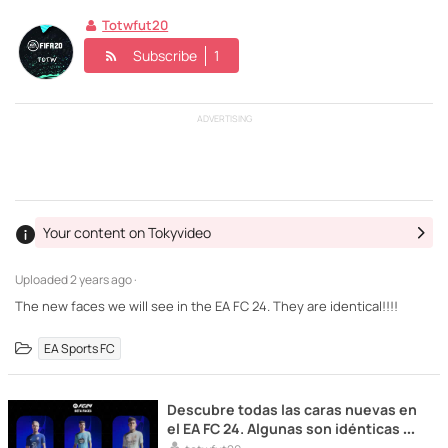
Totwfut20
Subscribe
1
ADVERTISING
Your content on Tokyvideo
Uploaded
2 years ago ·
The new faces we will see in the EA FC 24. They are identical!!!!
EA Sports FC
Descubre todas las caras nuevas en
el EA FC 24. Algunas son idénticas a
la realidad, que ganas de que salga