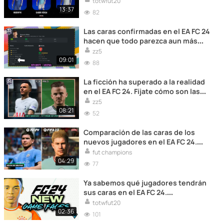
totwfut20
el juego!!!
13:37
82
Las caras confirmadas en el EA FC 24
hacen que todo parezca aun más
real. No puedes perdértelas en este
zz5
vídeo!!!
09:01
88
La ficción ha superado a la realidad
en el EA FC 24. Fíjate cómo son las
caras de los jugadores y alucina!!!!
zz5
08:21
52
Comparación de las caras de los
nuevos jugadores en el EA FC 24.
Increíbles parecidos!!!
fut champions
04:29
77
Ya sabemos qué jugadores tendrán
sus caras en el EA FC 24.
Descúbrelos en el siguiente vídeo.
totwfut20
02:36
101