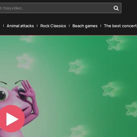
n tokyvideo...
g
Animal attacks
Rock Classics
Beach games
The best concerts
Play