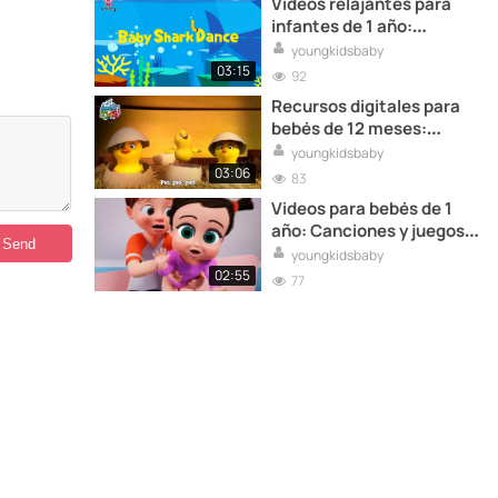
Vídeos relajantes para
infantes de 1 año:
Melodías para momentos
youngkidsbaby
de relajación
03:15
92
Recursos digitales para
bebés de 12 meses:
Canciones para disfrutar
youngkidsbaby
en familia
03:06
83
Videos para bebés de 1
año: Canciones y juegos
divertidos
youngkidsbaby
02:55
77