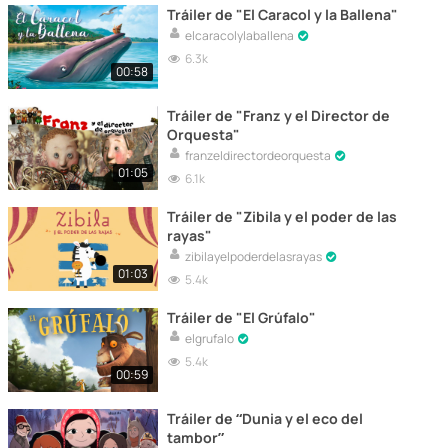
Tráiler de "El Caracol y la Ballena"
elcaracolylaballena
6.3k
00:58
Tráiler de "Franz y el Director de
Orquesta"
franzeldirectordeorquesta
01:05
6.1k
Tráiler de "Zibila y el poder de las
rayas"
zibilayelpoderdelasrayas
01:03
5.4k
Tráiler de "El Grúfalo"
elgrufalo
5.4k
00:59
Tráiler de “Dunia y el eco del
tambor”