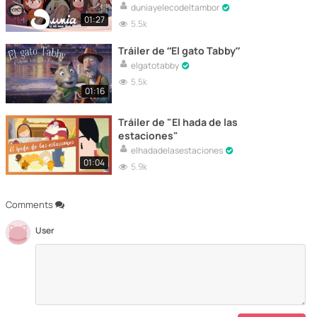
duniayelecodeltambor
01:27
5.5k
Tráiler de “El gato Tabby”
elgatotabby
5.5k
01:16
Tráiler de "El hada de las
estaciones"
elhadadelasestaciones
01:04
5.9k
Comments
User