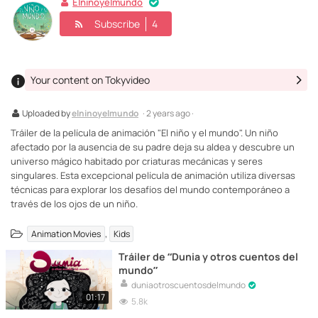
Elninoyelmundo
Subscribe
4
Your content on Tokyvideo
Uploaded by
elninoyelmundo
· 2 years ago ·
Tráiler de la película de animación "El niño y el mundo". Un niño
afectado por la ausencia de su padre deja su aldea y descubre un
universo mágico habitado por criaturas mecánicas y seres
singulares. Esta excepcional película de animación utiliza diversas
técnicas para explorar los desafíos del mundo contemporáneo a
través de los ojos de un niño.
,
Animation Movies
Kids
Tráiler de “Dunia y otros cuentos del
mundo”
duniaotroscuentosdelmundo
01:17
5.8k