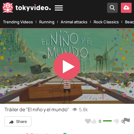
Trending Videos
Running
Animal attacks
Rock Classics
Beac
Play
Video
Tráiler de "El niño y el mundo"
5.8k
0
0
Share