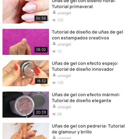
Uñas de gel con diseño floral:
Tutorial primaveral
unasgel
04:56
106
Tutorial de diseño de uñas de gel
con estampados creativos
unasgel
08:02
76
Uñas de gel con efecto espejo:
Tutorial de diseño innovador
unasgel
18:32
108
Uñas de gel con efecto mármol:
Tutorial de diseño elegante
unasgel
20:39
88
Uñas de gel con pedrería: Tutorial
de glamour y brillo
unasgel