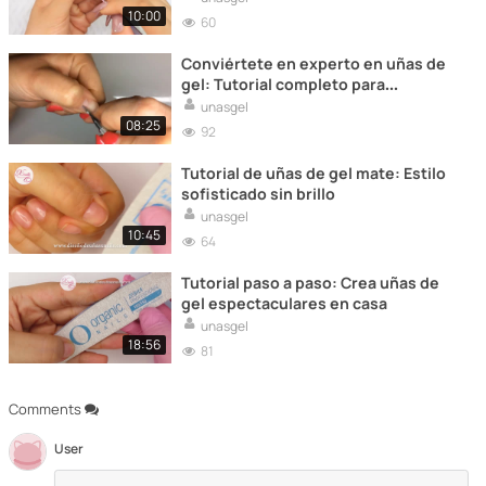
10:00
60
Conviértete en experto en uñas de
gel: Tutorial completo para
principiantes
unasgel
08:25
92
Tutorial de uñas de gel mate: Estilo
sofisticado sin brillo
unasgel
10:45
64
Tutorial paso a paso: Crea uñas de
gel espectaculares en casa
unasgel
18:56
81
Comments
User