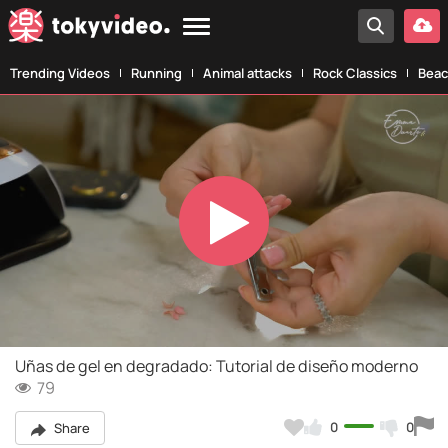
Trending Videos
Running
Animal attacks
Rock Classics
Beac
Play
Video
Uñas de gel en degradado: Tutorial de diseño moderno
79
0
0
Share