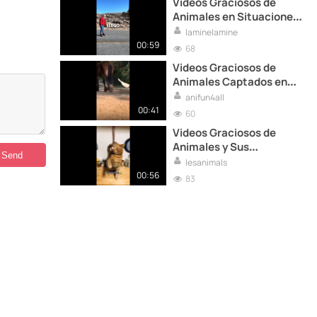
Videos Graciosos de
Animales en Situaciones
Inesperadas
laminelamine
00:59
68
Videos Graciosos de
Animales Captados en
Cámara
anifun4all
00:41
60
Videos Graciosos de
Animales y Sus
Travesuras
lesanimals
00:56
83