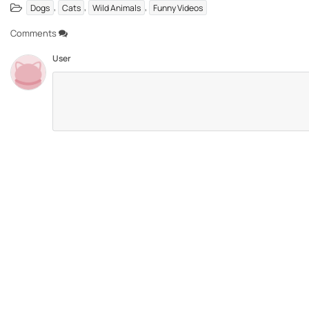
,
,
,
Dogs
Cats
Wild Animals
Funny Videos
Comments
User