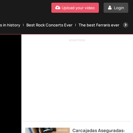
Upload your video
Login
 in history
Best Rock Concerts Ever
The best Ferraris ever
The
ADVERTISING
Carcajadas Aseguradas: