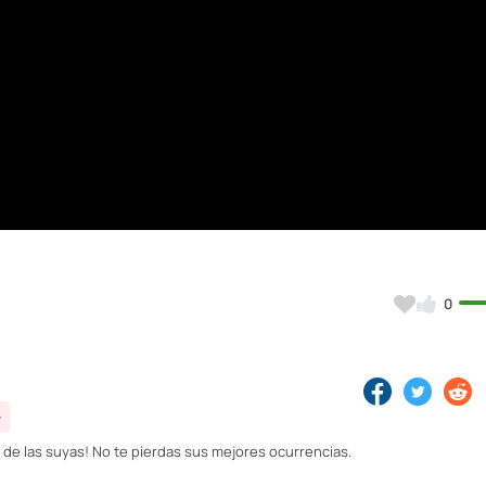
Video
n
0
de las suyas! No te pierdas sus mejores ocurrencias.