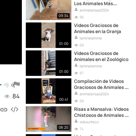
Los Animales Más
Graciosos en Acción
animalsrisas2024
09:34
96
Videos Graciosos de
Animales en la Granja
laminelamine
01:00
68
Videos Graciosos de
Animales en el Zoológico
laminelamine
01:00
87
Compilación de Videos
0
Graciosos de Animales en
Casa
animalsrisas2024
84
00:41
68
Risas a Mansalva: Videos
Chistosos de Animales en
Acción
siduiurteco
08:20
74