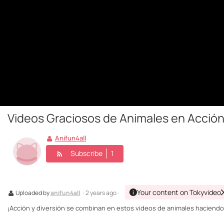
Videos Graciosos de Animales en Acció
Anifun4all
Subscribe
1
Your content on Tokyvideo
Uploaded by
anifun4all
· 2 years ago ·
¡Acción y diversión se combinan en estos videos de animales haciendo 