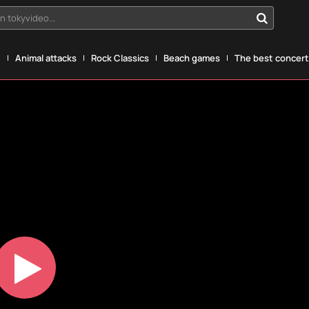
n tokyvideo...
g
Animal attacks
Rock Classics
Beach games
The best concerts
Play