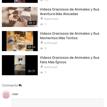
114
Videos Graciosos de Animales y Sus
Aventura Más Alocadas
lesanimals
03:11
71
Videos Graciosos de Animales y Sus
Momentos Más Tontos
anifun4all
02:24
91
Videos Graciosos de Animales y Sus
Fails Más Épicos
anifun4all
00:37
71
Comments
User