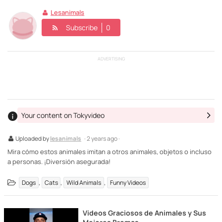
Lesanimals
Subscribe
0
ADVERTISING
Your content on Tokyvideo
Uploaded by
lesanimals
· 2 years ago ·
Mira cómo estos animales imitan a otros animales, objetos o incluso
a personas. ¡Diversión asegurada!
,
,
,
Dogs
Cats
Wild Animals
Funny Videos
Videos Graciosos de Animales y Sus