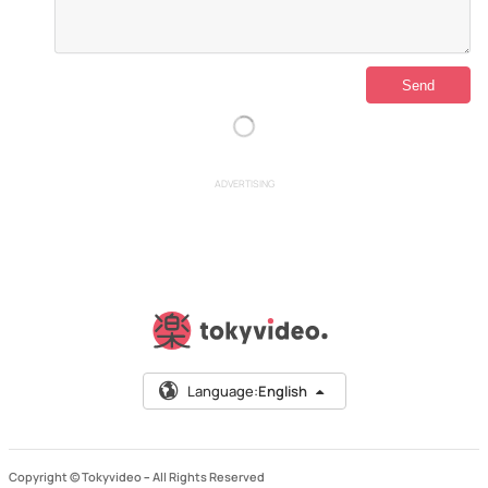
ADVERTISING
Language:
English
Copyright © Tokyvideo –
All Rights Reserved