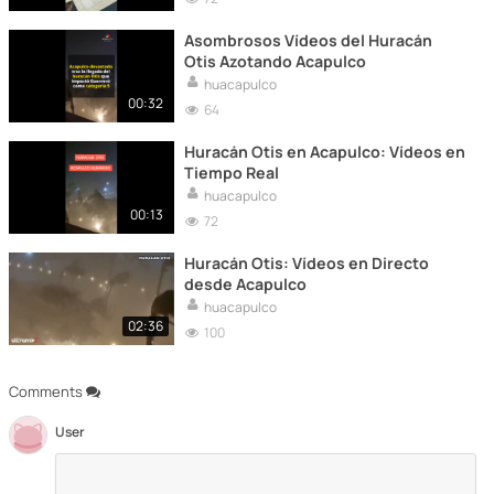
Asombrosos Vídeos del Huracán
Otis Azotando Acapulco
huacapulco
00:32
64
Huracán Otis en Acapulco: Vídeos en
Tiempo Real
huacapulco
00:13
72
Huracán Otis: Vídeos en Directo
desde Acapulco
huacapulco
02:36
100
Comments
User