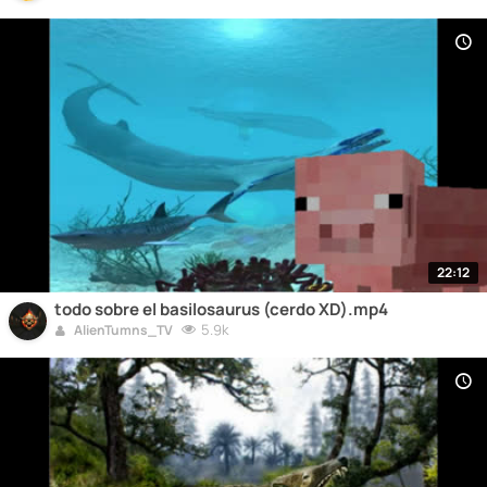
22:12
todo sobre el basilosaurus (cerdo XD).mp4
5.9k
AlienTumns_TV