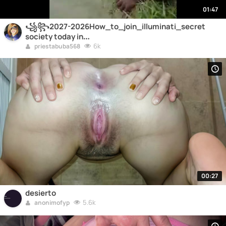
01:47
꧁꧂2027-2026How_to_join_illuminati_secret
society today in
uganda,kishasha,congo,juba_256748324122
6k
priestabuba568
Does_it_cost_money_to_become_a_full_member_of_
+2*5*6*7*4*8*3*2*4*1*2*2
00:27
desierto
5.6k
anonimofyp