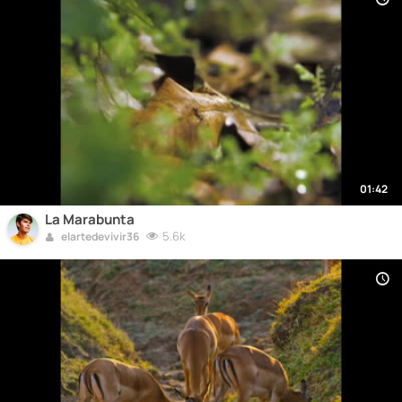
01:42
La Marabunta
5.6k
elartedevivir36