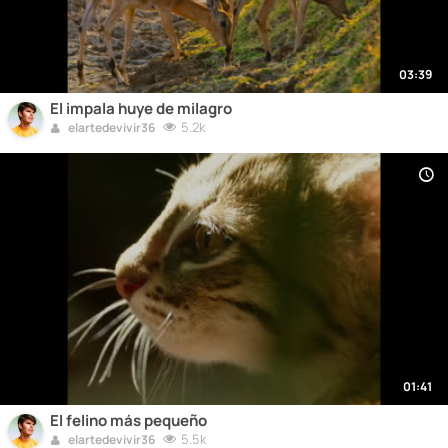
03:39
El impala huye de milagro
5.2k
elartedevivir36
01:41
El felino más pequeño
5.5k
elartedevivir36