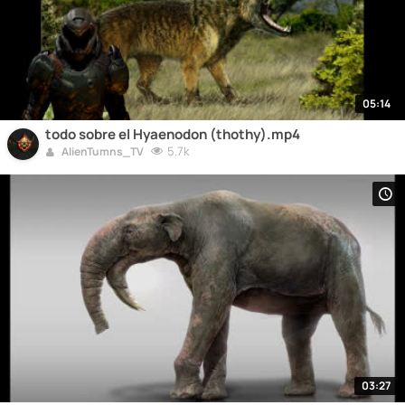
05:14
todo sobre el Hyaenodon (thothy).mp4
5.7k
AlienTumns_TV
03:27