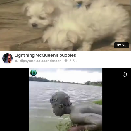
02:26
Lightning McQueen's puppies
5.5k
dipsyandlaalaaanderson