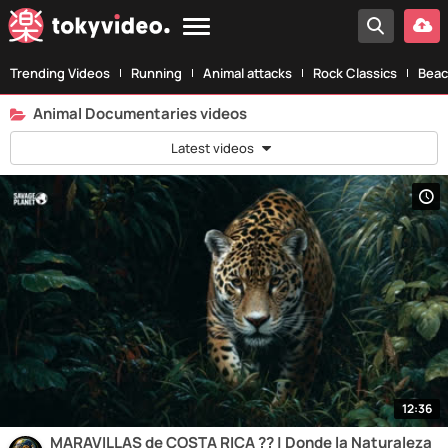
Trending Videos
Running
Animal attacks
Rock Classics
Beac
Animal Documentaries videos
Latest videos
12:36
MARAVILLAS de COSTA RICA ?? | Donde la Naturaleza