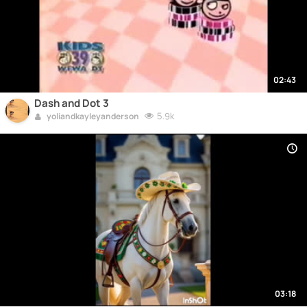
02:43
Dash and Dot 3
5.9k
yoliandkayleyanderson
03:18