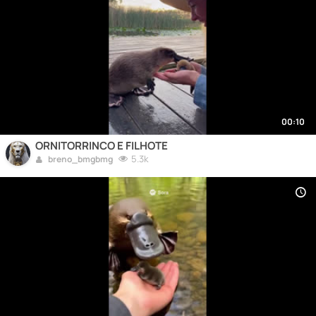
00:10
ORNITORRINCO E FILHOTE
5.3k
breno_bmgbmg