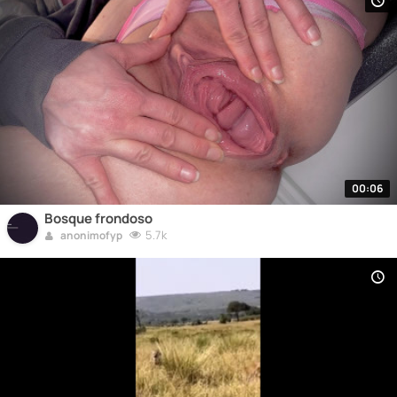
00:06
Bosque frondoso
5.7k
anonimofyp