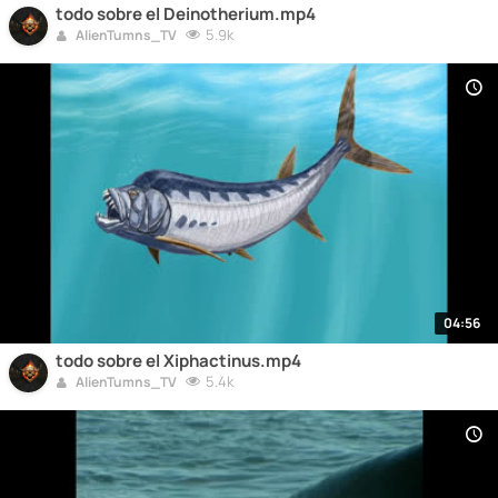
todo sobre el Deinotherium.mp4
5.9k
AlienTumns_TV
04:56
todo sobre el Xiphactinus.mp4
5.4k
AlienTumns_TV