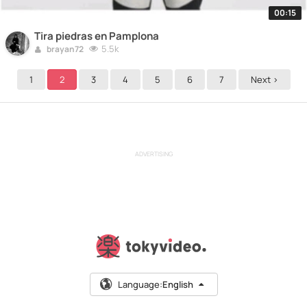
00:15
Tira piedras en Pamplona
5.5k
brayan72
1
2
3
4
5
6
7
Next >
ADVERTISING
Language:
English