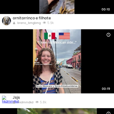
00:10
ornitorrinco e filhote
5.9k
breno_bmgbmg
00:19
Jsjs
5.8k
hkdmmdkd