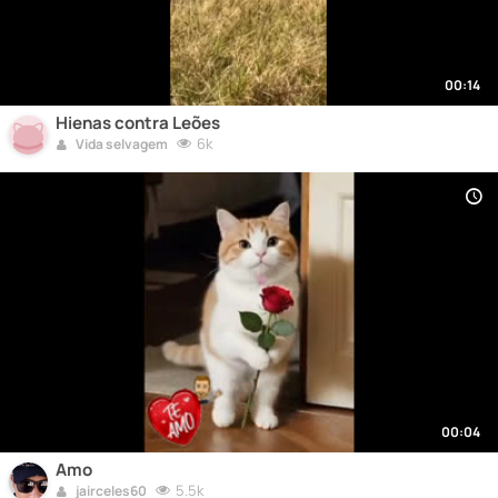
00:14
Hienas contra Leões
6k
Vida selvagem
00:04
Amo
5.5k
jairceles60