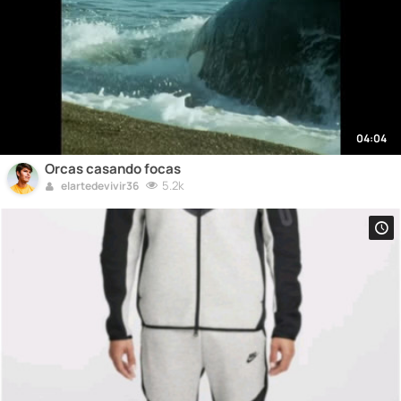
04:04
Orcas casando focas
5.2k
elartedevivir36