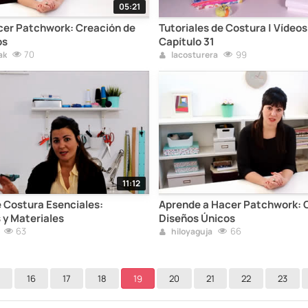
05:21
cer Patchwork: Creación de
Tutoriales de Costura | Vídeos
os
Capítulo 31
70
99
ak
lacosturera
11:12
 Costura Esenciales:
Aprende a Hacer Patchwork: 
y Materiales
Diseños Únicos
63
66
hiloyaguja
16
17
18
19
20
21
22
23