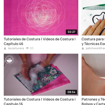
02:27
Tutoriales de Costura | Vídeos de Costura |
Costura para
Capítulo 46
y Técnicas Es
65
lacosturera
patchworkfre
08:54
Tutoriales de Costura | Vídeos de Costura |
Patrones y Té
Capítulo 16
Bolsos y Cart