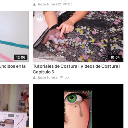
83
lacosturera12
12:06
10:04
uncidos en la
Tutoriales de Costura | Vídeos de Costura |
Capítulo 6
53
lacosturera