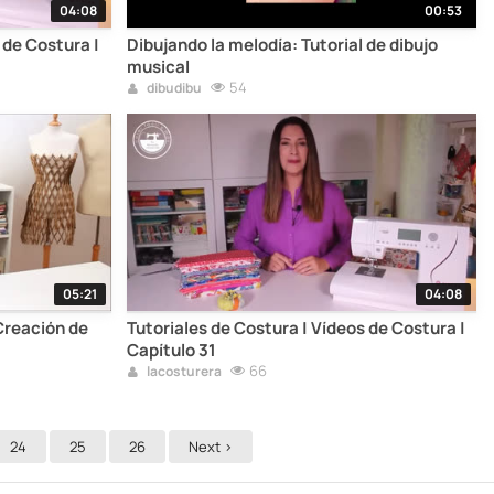
04:08
00:53
 de Costura |
Dibujando la melodía: Tutorial de dibujo
musical
54
dibudibu
05:21
04:08
Creación de
Tutoriales de Costura | Vídeos de Costura |
Capítulo 31
66
lacosturera
24
25
26
Next >