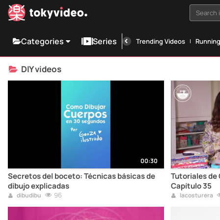
Search i
Categories
Series
Trending Videos
Runnin
DIY videos
00:30
Secretos del boceto: Técnicas básicas de
Tutoriales de 
dibujo explicadas
Capítulo 35
96
dibudibu
lacosturera