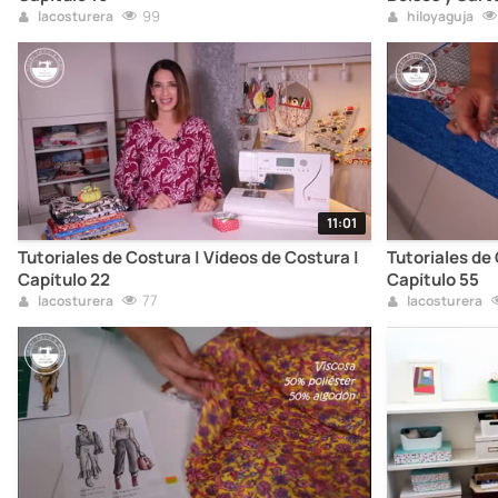
99
lacosturera
hiloyaguja
11:01
Tutoriales de Costura | Vídeos de Costura |
Tutoriales de 
Capítulo 22
Capítulo 55
77
lacosturera
lacosturera