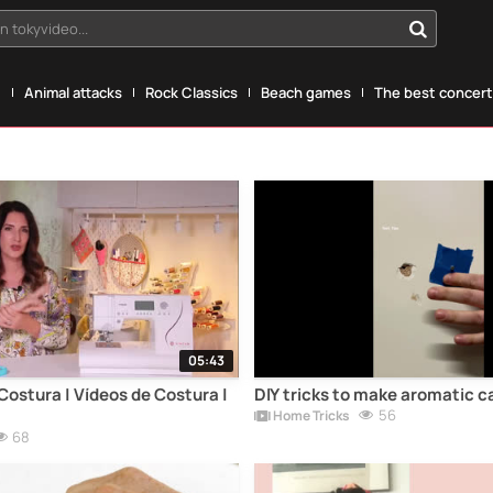
n tokyvideo...
g
Animal attacks
Rock Classics
Beach games
The best concerts
05:43
Costura | Vídeos de Costura |
DIY tricks to make aromatic c
56
Home Tricks
68