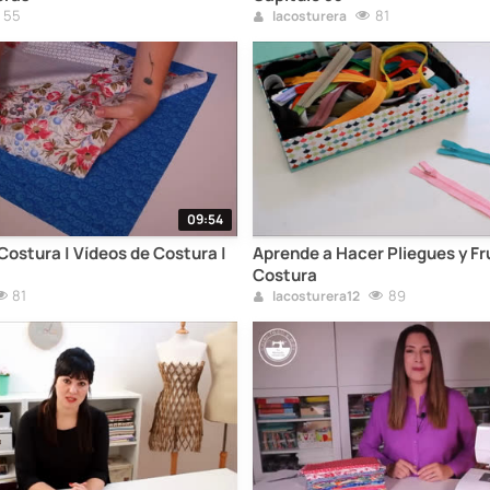
55
81
lacosturera
09:54
Costura | Vídeos de Costura |
Aprende a Hacer Pliegues y Fr
Costura
81
89
lacosturera12