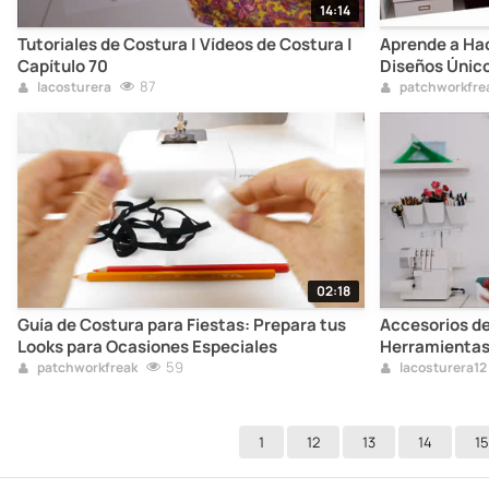
14:14
Tutoriales de Costura | Vídeos de Costura |
Aprende a Ha
Capítulo 70
Diseños Únic
87
lacosturera
patchworkfre
02:18
Guía de Costura para Fiestas: Prepara tus
Accesorios de
Looks para Ocasiones Especiales
Herramientas 
59
patchworkfreak
lacosturera12
1
12
13
14
15