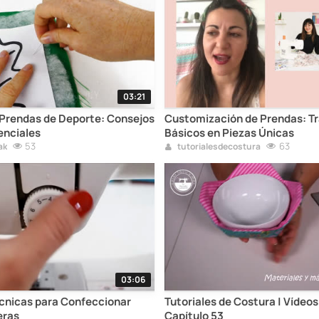
03:21
 Prendas de Deporte: Consejos
Customización de Prendas: T
enciales
Básicos en Piezas Únicas
53
63
ak
tutorialesdecostura
03:06
cnicas para Confeccionar
Tutoriales de Costura | Vídeos
eras
Capítulo 53