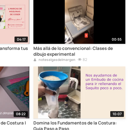
04:17
00:55
ransforma tus
Más allá de lo convencional: Clases de
dibujo experimental
82
notesalgasdelmargen
08:22
10:07
 de Costura |
Domina los Fundamentos de la Costura:
Guía Paso a Paso