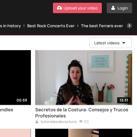
Upload your video
Login
 in history
Best Rock Concerts Ever
The best Ferraris ever
The
Latest videos
00:59
13:31
andles
Secretos de la Costura: Consejos y Trucos
Profesionales
83
tutorialesdecostura