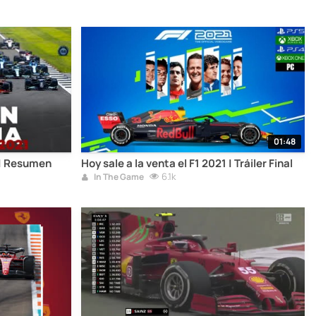
01:48
 | Resumen
Hoy sale a la venta el F1 2021 | Tráiler Final
6.1k
In The Game