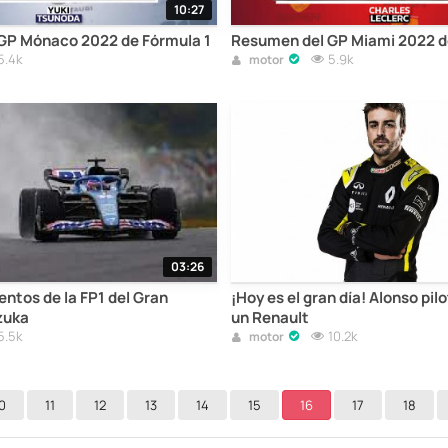
10:27
GP Mónaco 2022 de Fórmula 1
Resumen del GP Miami 2022 d
5.4k
5.9k
motor
03:26
tos de la FP1 del Gran
¡Hoy es el gran día! Alonso pil
zuka
un Renault
5.5k
10.2k
motor
0
11
12
13
14
15
16
17
18