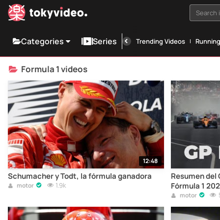
Search i
Categories
Series
Trending Videos
Runnin
Formula 1 videos
12:48
Schumacher y Todt, la fórmula ganadora
Resumen del 
1.9k
Fórmula 1 202
motor
motor