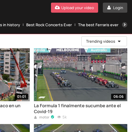
Upload your video
Login
 in history
Best Rock Concerts Ever
The best Ferraris ever
The
Trending videos
01:01
06:06
naco en un
La Formula 1 finalmente sucumbe ante el
Covid-19
5k
motor