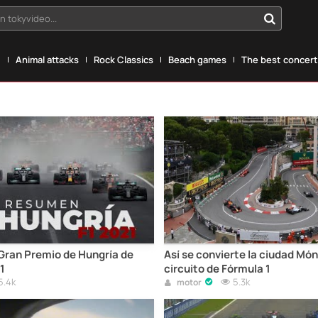
n tokyvideo...
g
Animal attacks
Rock Classics
Beach games
The best concerts
Gran Premio de Hungría de
Así se convierte la ciudad Mó
1
circuito de Fórmula 1
5.4k
5.3k
motor