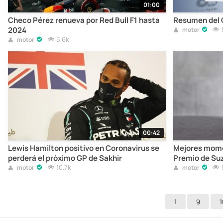
01:00
Checo Pérez renueva por Red Bull F1 hasta
Resumen del 
2024
motor
5.6k
motor
00:42
Lewis Hamilton positivo en Coronavirus se
Mejores momen
perderá el próximo GP de Sakhir
Premio de Su
10.7k
motor
motor
1
9
1