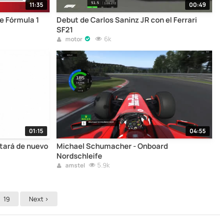
11:35
00:49
e Fórmula 1
Debut de Carlos Saninz JR con el Ferrari
SF21
6k
motor
01:15
04:55
otará de nuevo
Michael Schumacher - Onboard
Nordschleife
5.9k
amstel
19
Next >