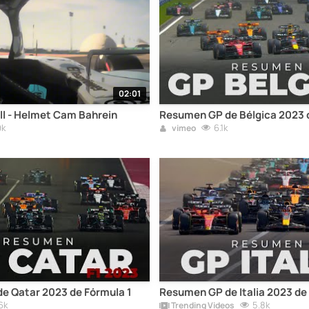
02:01
l - Helmet Cam Bahrein
Resumen GP de Bélgica 2023 
9k
6.1k
vimeo
e Qatar 2023 de Fórmula 1
Resumen GP de Italia 2023 de
6k
5.8k
Trending Videos