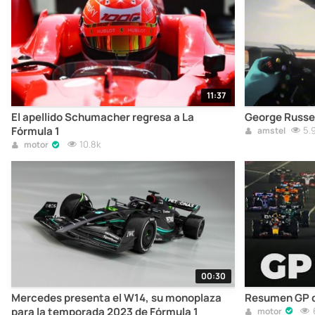
11:37
El apellido Schumacher regresa a La
George Russel
Fórmula 1
5.
amstel
10.8k
motor
00:30
Mercedes presenta el W14, su monoplaza
Resumen GP d
para la temporada 2023 de Fórmula 1
motor