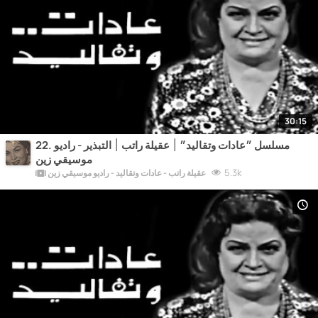
30:15
22. مسلسل ״عادات وتقاليد״ ׀ عقيلة راتب ׀ التبذير - راديو
موسيقي زين
5.3k
عقيلة راتب - عادات وتقاليد - راديو موسيقي زين