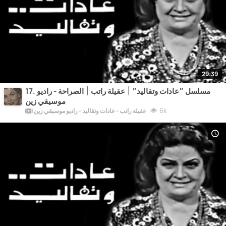
29:39
17. مسلسل ״عادات وتقاليد״ ׀ عقيلة راتب ׀ الصراحة - راديو
موسيقي زين
6k
عقيلة راتب - عادات وتقاليد - راديو موسيقي زين