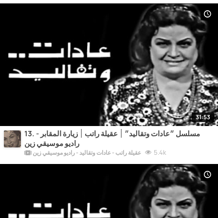
31:53
13. مسلسل ״عادات وتقاليد״ ׀ عقيلة راتب ׀ زيارة المقابر -
راديو موسيقي زين
5.4k
عقيلة راتب - عادات وتقاليد - راديو موسيقي زين