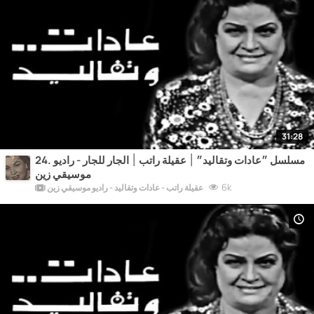
31:28
24. مسلسل ״عادات وتقاليد״ ׀ عقيلة راتب ׀ الجار للجار - راديو
موسيقي زين
6k
عقيلة راتب - عادات وتقاليد - راديو موسيقي زين