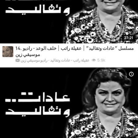
27:21
14. مسلسل ״عادات وتقاليد״ ׀ عقيلة راتب ׀ خلف الوعد - راديو
موسيقي زين
5.9k
عقيلة راتب - عادات وتقاليد - راديو موسيقي زين