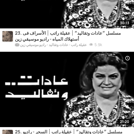
30:13
23. مسلسل ״عادات وتقاليد״ ׀ عقيلة راتب ׀ الأسراف فى
أستهلاك المياه - راديو موسيقي زين
5.9k
عقيلة راتب - عادات وتقاليد - راديو موسيقي زين
21:20
25. مسلسل ״عادات وتقاليد״ ׀ عقيلة راتب ׀ السحر - راديو