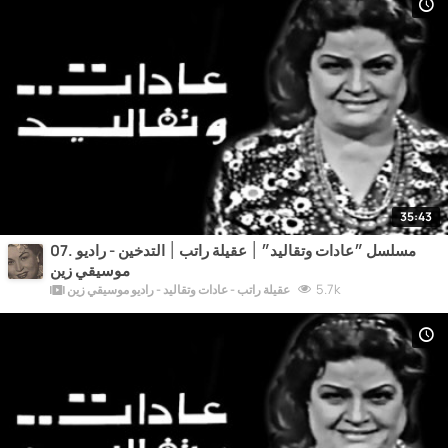
35:43
07. مسلسل ״عادات وتقاليد״ ׀ عقيلة راتب ׀ التدخين - راديو
موسيقي زين
5.7k
عقيلة راتب - عادات وتقاليد - راديو موسيقي زين