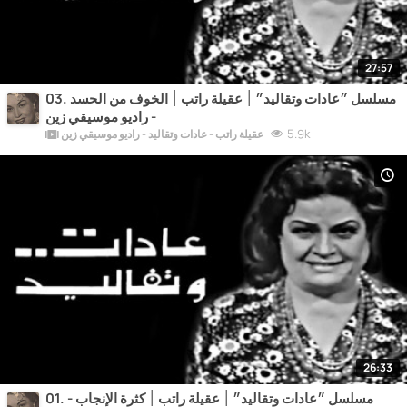
27:57
03. مسلسل ״عادات وتقاليد״ ׀ عقيلة راتب ׀ الخوف من الحسد
- راديو موسيقي زين
5.9k
عقيلة راتب - عادات وتقاليد - راديو موسيقي زين
26:33
01. مسلسل ״عادات وتقاليد״ ׀ عقيلة راتب ׀ كثرة الإنجاب -