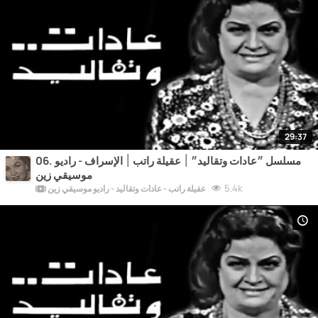
29:37
06. مسلسل ״عادات وتقاليد״ ׀ عقيلة راتب ׀ الإسراف - راديو
موسيقي زين
5.4k
عقيلة راتب - عادات وتقاليد - راديو موسيقي زين