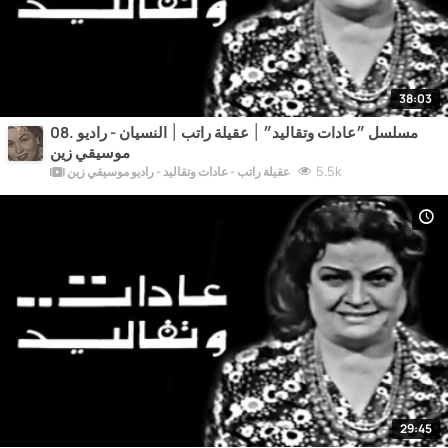
38:03
08. مسلسل ״عادات وتقاليد״ ׀ عقيلة راتب ׀ النسيان - راديو
موسيقي زين
5.5k
عقيلة راتب - عادات وتقاليد - راديو موسيقي زين
29:45