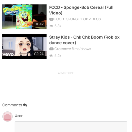
FCCD - Sponge-Bob Cereal (Full
Video)
FCCD : SPONGE-BOB VIDEOS
01:42
5.8k
Stray Kids - Chk Chk Boom (Roblox
dance cover)
Crossover films/shows
02:24
5.4k
ADVERTISING
Comments
User