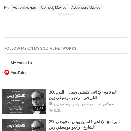
,
,
Action Movies
Comedy Movies
Adventure Movies
ADVERTISING
FOLLOW ME ON MY SOCIAL NETWORKS
My website
YouTube
30. البرنامج الإذاعي׃ كلمتين وبس ˖˖ اليوم
التاريخي - راديو موسيقي زين
شويكارو فؤاد المهندس - راديو موسيقي زين
04:57
5.2k
29. البرنامج الإذاعي׃ كلمتين وبس ˖˖ فوضى
الشارع - راديو موسيقي زين