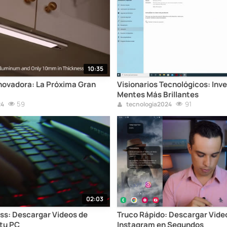
10:35
novadora: La Próxima Gran
Visionarios Tecnológicos: Inve
Mentes Más Brillantes
59
91
24
tecnologia2024
02:03
ess: Descargar Videos de
Truco Rápido: Descargar Vide
tu PC
Instagram en Segundos