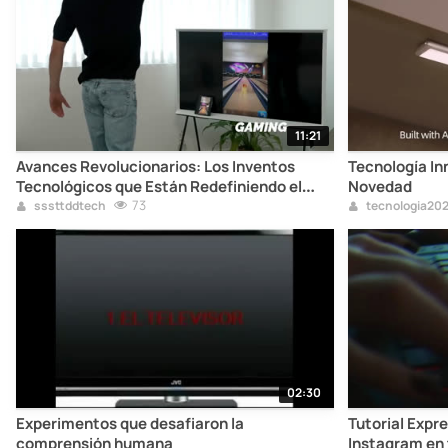
11:21
Avances Revolucionarios: Los Inventos
Tecnología In
Tecnológicos que Están Redefiniendo el
Novedad
Futuro.
73
sssttddtech
tecnologia20
02:30
Experimentos que desafiaron la
Tutorial Expr
comprensión humana
Instagram en 