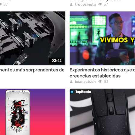
67
57
trucosinsta
02:42
imentos más sorprendentes de
Experimentos históricos que d
creencias establecidas
63
iosmactech