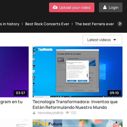
Upload your video
Login
 in history
Best Rock Concerts Ever
The best Ferraris ever
The
Latest videos
03:57
09:10
agram en tu
Tecnología Transformadora: Inventos que
Están Reformulando Nuestro Mundo
100
tecnolouytdtcb