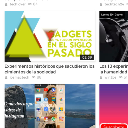
84
techlover
techtech24
02:39
Experimentos históricos que sacudieron los
Los 10 exper
cimientos de la sociedad
la humanidad
88
61
iosmactech
win2os