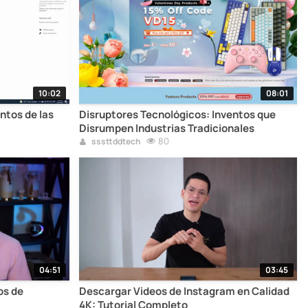
10:02
08:01
ntos de las
Disruptores Tecnológicos: Inventos que
Disrumpen Industrias Tradicionales
80
sssttddtech
04:51
03:45
os de
Descargar Videos de Instagram en Calidad
4K: Tutorial Completo