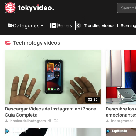
Search i
Categories
Series
Trending Videos
Runnin
Technology videos
02:57
Descargar Videos de Instagram en iPhone:
Descubre los
Guía Completa
emocionantes 
94
nanotecnolog
hackerdelinstagram
instagramos