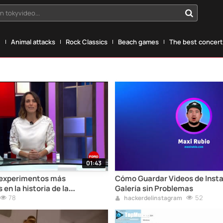
n tokyvideo...
g
Animal attacks
Rock Classics
Beach games
The best concerts
01:43
 experimentos más
Cómo Guardar Videos de Inst
en la historia de la
Galería sin Problemas
ía
78
52
hackerdelinstagram