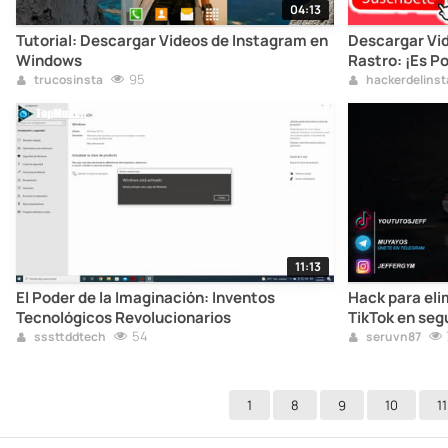
04:13
Tutorial: Descargar Videos de Instagram en
Descargar Vid
Windows
Rastro: ¡Es Po
95
trucosinsta
hackerdelins
11:13
El Poder de la Imaginación: Inventos
Hack para eli
Tecnológicos Revolucionarios
TikTok en se
54
sssttddtech
seruvn87
1
8
9
10
11