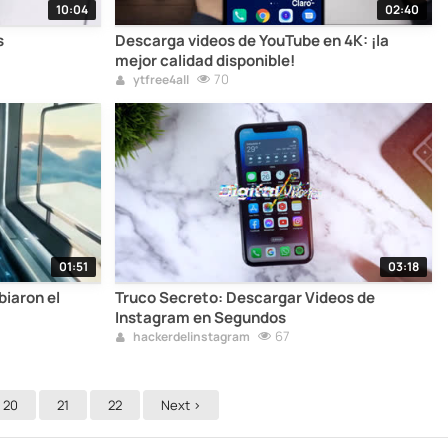
10:04
02:40
s
Descarga videos de YouTube en 4K: ¡la
mejor calidad disponible!
70
ytfree4all
01:51
03:18
iaron el
Truco Secreto: Descargar Videos de
Instagram en Segundos
67
hackerdelinstagram
20
21
22
Next >