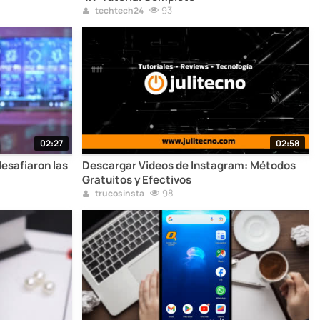
93
techtech24
02:27
02:58
esafiaron las
Descargar Videos de Instagram: Métodos
Gratuitos y Efectivos
98
trucosinsta