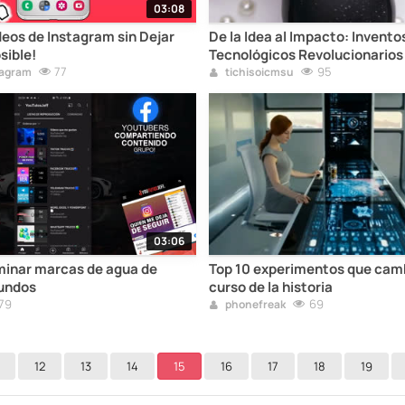
03:08
eos de Instagram sin Dejar
De la Idea al Impacto: Invento
sible!
Tecnológicos Revolucionarios
77
95
tagram
tichisoicmsu
03:06
minar marcas de agua de
Top 10 experimentos que camb
gundos
curso de la historia
79
69
phonefreak
12
13
14
15
16
17
18
19