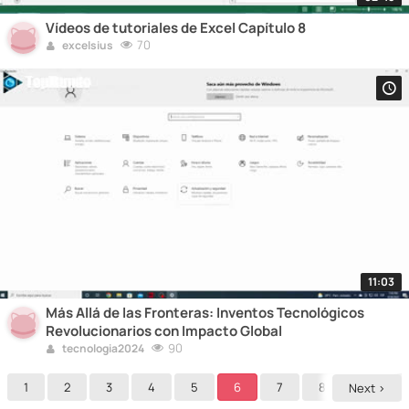
Vídeos de tutoriales de Excel Capítulo 8
70
excelsius
11:03
Más Allá de las Fronteras: Inventos Tecnológicos
Revolucionarios con Impacto Global
90
tecnologia2024
1
2
3
4
5
6
7
8
9
Next >