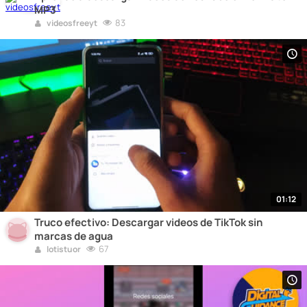
MP3
83
videosfreeyt
01:12
Truco efectivo: Descargar videos de TikTok sin
marcas de agua
67
lotistuor