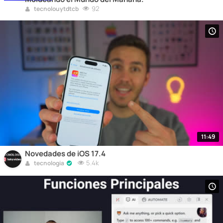
92
tecnolouytdtcb
11:49
Novedades de iOS 17.4
5.4k
tecnologia