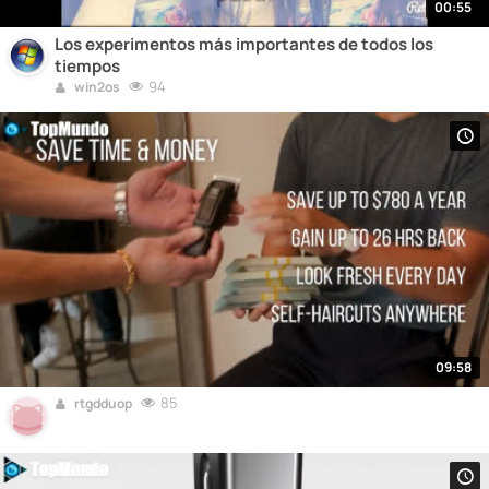
00:55
Los experimentos más importantes de todos los
tiempos
94
win2os
09:58
85
rtgdduop