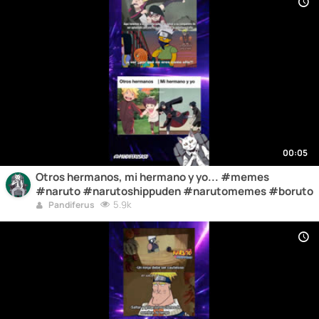
00:05
Otros hermanos, mi hermano y yo... #memes
#naruto #narutoshippuden #narutomemes #boruto
5.9k
Pandiferus