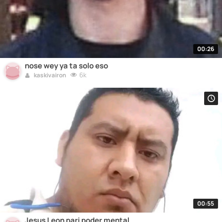
00:26
nose wey ya ta solo eso
6k
kaskivairon
00:55
Jesus Leon pari poder mental