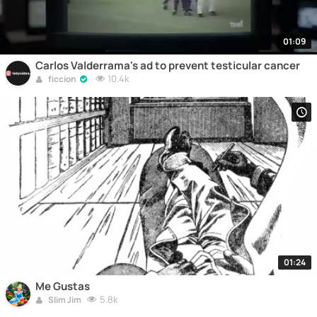
01:09
Carlos Valderrama's ad to prevent testicular cancer
10.4k
ficcion
01:24
Me Gustas
5.8k
Slim Jim