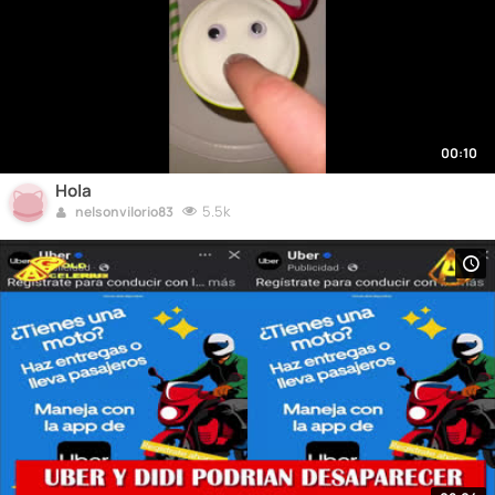
00:10
Hola
5.5k
nelsonvilorio83