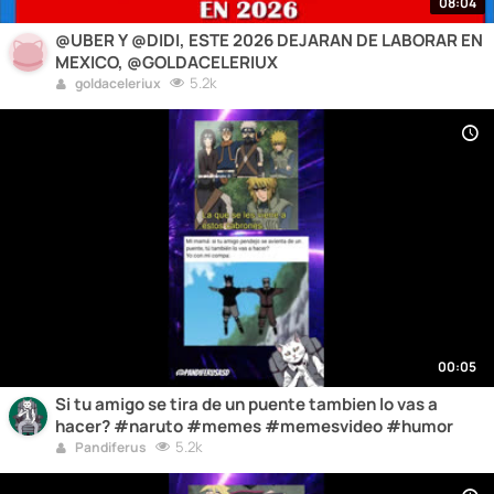
08:04
@UBER Y @DIDI, ESTE 2026 DEJARAN DE LABORAR EN
MEXICO, @GOLDACELERIUX
5.2k
goldaceleriux
00:05
Si tu amigo se tira de un puente tambien lo vas a
hacer? #naruto #memes #memesvideo #humor
5.2k
Pandiferus