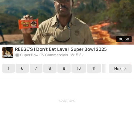
00:30
REESE'S | Don't Eat Lava | Super Bowl 2025
5.8k
Super Bowl TV Commercials
1
6
7
8
9
10
11
12
13
Next >
ADVERTISING