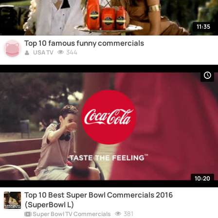
11:35
Top 10 famous funny commercials
344
USA TV
10:20
Top 10 Best Super Bowl Commercials 2016
(SuperBowl L)
381
Super Bowl TV Commercials