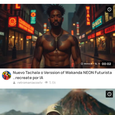
00:02
Nuevo Tachala o Verssion of Wakanda NEON Futurista
..recreate por IA
5.6k
retromaniacostv