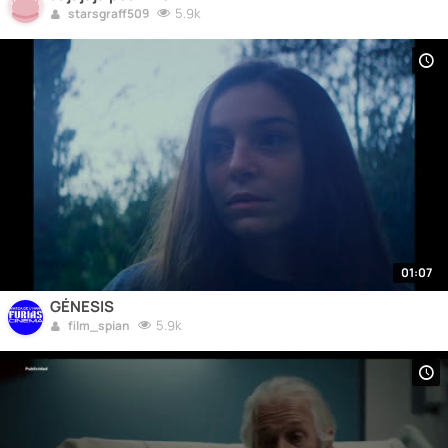
5.9k
starsgraff509
01:07
GÉNESIS
5.9k
film_spian