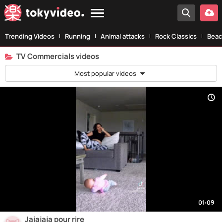
Trending Videos
Running
Animal attacks
Rock Classics
Beac
TV Commercials videos
Most popular videos
01:09
Jajajaja pour rire