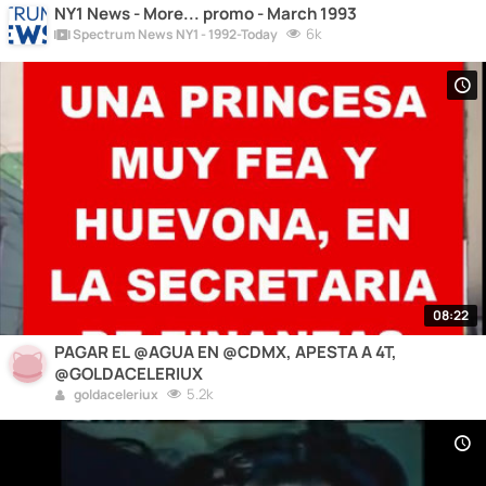
NY1 News - More... promo - March 1993
6k
Spectrum News NY1 - 1992-Today
08:22
PAGAR EL @AGUA EN @CDMX, APESTA A 4T,
@GOLDACELERIUX
5.2k
goldaceleriux