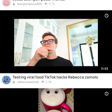
5.7k
leonparijesus820
11:53
Testing viral food TikTok hacks Rebecca zamolo
5.9k
rebeccazamolo