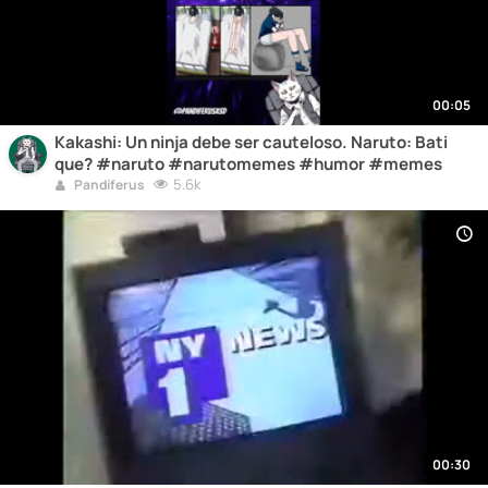
00:05
Kakashi: Un ninja debe ser cauteloso. Naruto: Bati
que? #naruto #narutomemes #humor #memes
5.6k
Pandiferus
00:30