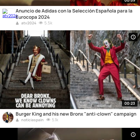
00:59
Anuncio de Adidas con la Selección Española para la
Eurocopa 2024
5.5k
atv2024
00:23
Burger King and his new Bronx "anti-clown" campaign
5.1k
noticiaspain