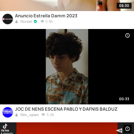
06:30
Anuncio Estrella Damm 2023
5.8k
ficcion
00:33
JOC DE NENS ESCENA PABLO Y DAFNIS BALDUZ
5.9k
film_spian