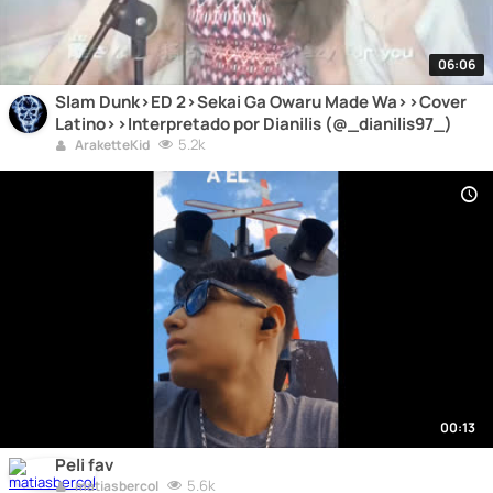
06:06
Slam Dunk>ED 2>Sekai Ga Owaru Made Wa>>Cover
Latino>>Interpretado por Dianilis (@_dianilis97_)
5.2k
AraketteKid
00:13
Peli fav
5.6k
matiasbercol