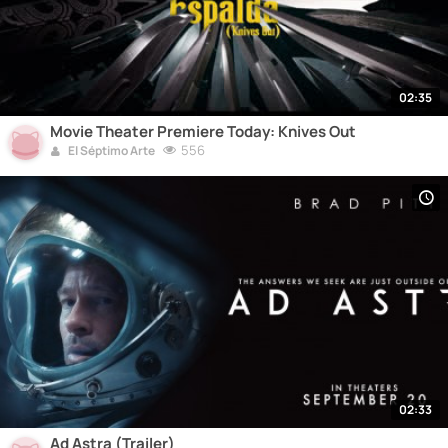
02:35
Movie Theater Premiere Today: Knives Out
556
El Séptimo Arte
02:33
Ad Astra (Trailer)