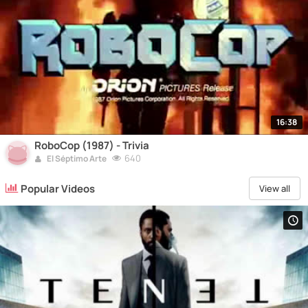
16:38
RoboCop (1987) - Trivia
640
El Séptimo Arte
Popular Videos
View all