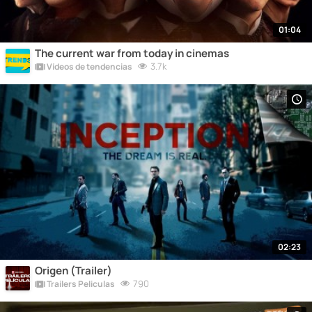
01:04
The current war from today in cinemas
3.7k
Vídeos de tendencias
02:23
Origen (Trailer)
790
Trailers Peliculas