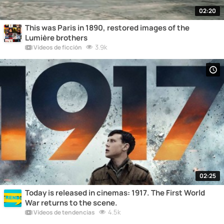
02:20
This was Paris in 1890, restored images of the
Lumière brothers
3.9k
Vídeos de ficción
02:25
Today is released in cinemas: 1917. The First World
War returns to the scene.
4.5k
Vídeos de tendencias