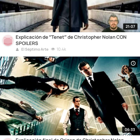
21:07
Explicación de “Tenet” de Christopher Nolan CON
SPOILERS
10.4k
El Séptimo Arte
06:33