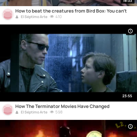
18:33
How to beat the creatures from Bird Box: You can't
410
El Séptimo Arte
23:55
How The Terminator Movies Have Changed
598
El Séptimo Arte