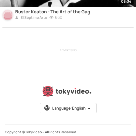
08:34
Buster Keaton - The Art of the Gag
660
El Séptimo Arte
ADVERTISING
Language:
English
Copyright © Tokyvideo –
All Rights Reserved