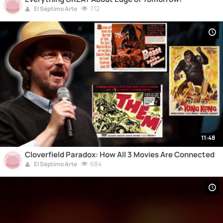
712
El Séptimo Arte
11:48
Cloverfield Paradox: How All 3 Movies Are Connected
684
El Séptimo Arte