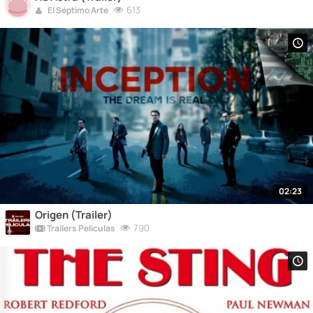
613
El Séptimo Arte
02:23
Origen (Trailer)
790
Trailers Peliculas