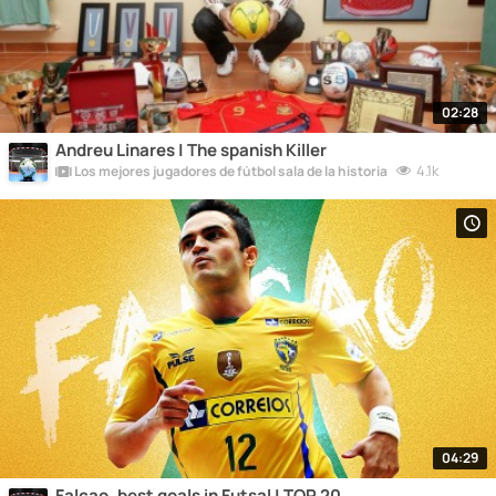
02:28
Andreu Linares | The spanish Killer
4.1k
Los mejores jugadores de fútbol sala de la historia
04:29
Falcao, best goals in Futsal | TOP 20