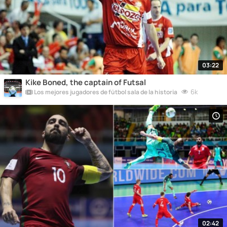
03:22
Kike Boned, the captain of Futsal
6k
Los mejores jugadores de fútbol sala de la historia
02:42