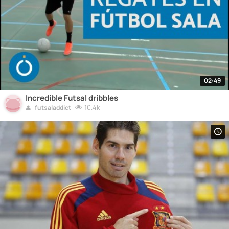
02:49
Incredible Futsal dribbles
10.4k
futsaladdict