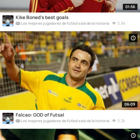
01:56
Kike Boned's best goals
5.8k
Los mejores jugadores de fútbol sala de la historia
06:09
Falcao: GOD of Futsal
5.2k
Los mejores jugadores de fútbol sala de la historia