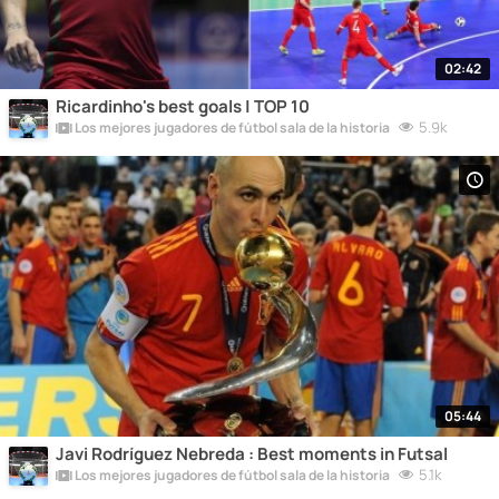
02:42
Ricardinho's best goals | TOP 10
5.9k
Los mejores jugadores de fútbol sala de la historia
05:44
Javi Rodríguez Nebreda : Best moments in Futsal
5.1k
Los mejores jugadores de fútbol sala de la historia