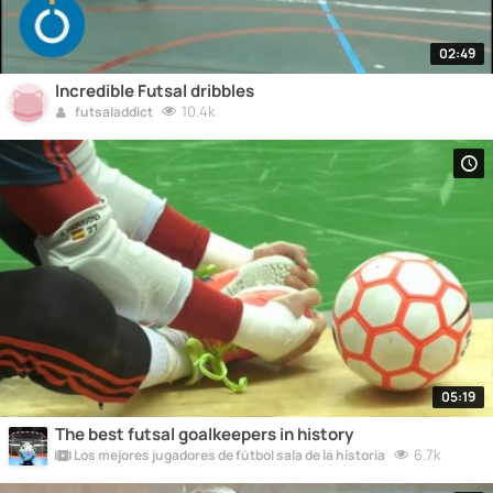
02:49
Incredible Futsal dribbles
10.4k
futsaladdict
05:19
The best futsal goalkeepers in history
6.7k
Los mejores jugadores de fútbol sala de la historia