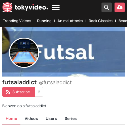
Trending Videos
Running
Animal attacks
Rock Classics
Beac
futsaladdict
@futsaladdict
Subscribe
2
Bienvenido a futsaladdict
Home
Videos
Users
Series