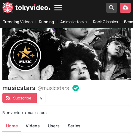
Trending Videos
Running
Animal attacks
Rock Classics
Beac
musicstars
@musicstars
Subscribe
4
Bienvenido a musicstars
Home
Videos
Users
Series