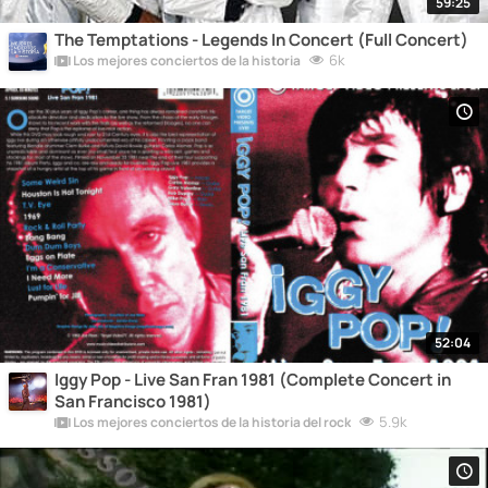
59:25
The Temptations - Legends In Concert (Full Concert)
6k
Los mejores conciertos de la historia
52:04
Iggy Pop - Live San Fran 1981 (Complete Concert in
San Francisco 1981)
5.9k
Los mejores conciertos de la historia del rock