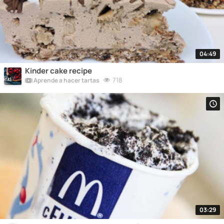
04:49
Kinder cake recipe
718
Aprende a hacer tartas
03:29