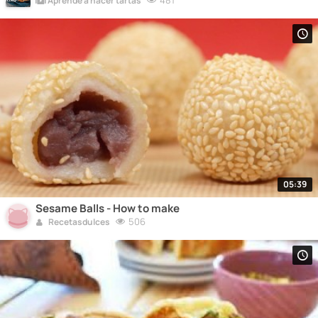
481
Aprende a hacer tartas
05:39
Sesame Balls - How to make
506
Recetasdulces