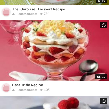
10:49
Thai Surprise - Dessert Recipe
379
Recetasdulces
05:24
Best Trifle Recipe
403
Recetasdulces