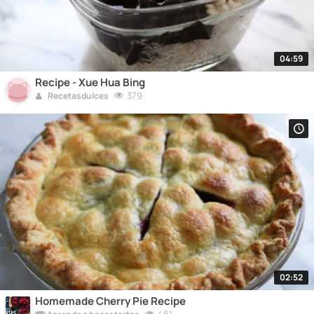
04:59
Recipe - Xue Hua Bing
379
Recetasdulces
02:52
Homemade Cherry Pie Recipe