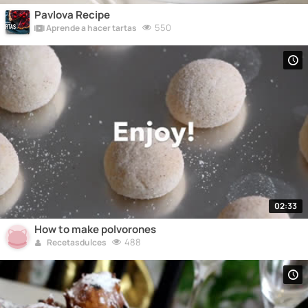
Pavlova Recipe
550
Aprende a hacer tartas
02:33
How to make polvorones
488
Recetasdulces