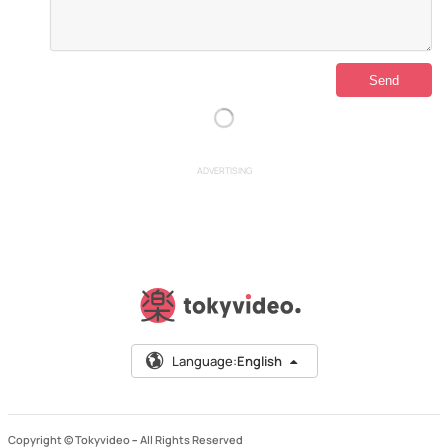
ADVERTISING
Language:
English
Copyright © Tokyvideo –
All Rights Reserved