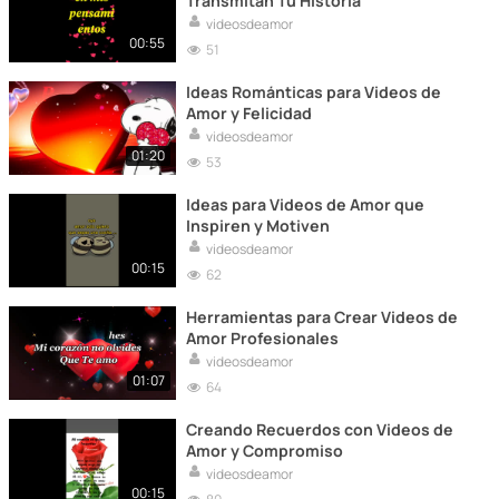
Transmitan Tu Historia
videosdeamor
00:55
51
Ideas Románticas para Videos de
Amor y Felicidad
videosdeamor
01:20
53
Ideas para Videos de Amor que
Inspiren y Motiven
videosdeamor
00:15
62
Herramientas para Crear Videos de
Amor Profesionales
videosdeamor
01:07
64
Creando Recuerdos con Videos de
Amor y Compromiso
videosdeamor
00:15