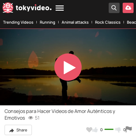
Trending Videos
Running
Animal attacks
Rock Classics
Beac
Play
Video
Consejos para Hacer Videos de Amor Auténticos y
Emotivos
51
0
0
Share