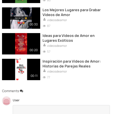
80
Los Mejores Lugares para Grabar
Videos de Amor
videosdeamor
00:30
87
Ideas para Videos de Amor en
Lugares Exóticos
videosdeamor
00:20
57
Inspiración para Videos de Amor:
Historias de Parejas Reales
videosdeamor
00:11
77
Comments
User