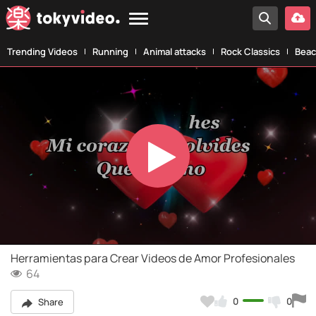
Trending Videos
Running
Animal attacks
Rock Classics
Beac
Play
Video
Herramientas para Crear Videos de Amor Profesionales
64
0
0
Share