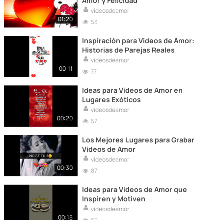
Amor y Felicidad
videosdeamor
01:20
53
Inspiración para Videos de Amor:
Historias de Parejas Reales
videosdeamor
00:11
77
Ideas para Videos de Amor en
Lugares Exóticos
videosdeamor
00:20
57
Los Mejores Lugares para Grabar
Videos de Amor
videosdeamor
00:30
87
Ideas para Videos de Amor que
Inspiren y Motiven
videosdeamor
00:15