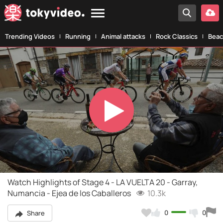
Trending Videos
Running
Animal attacks
Rock Classics
Beac
Play
Video
Watch Highlights of Stage 4 - LA VUELTA 20 - Garray,
Numancia - Ejea de los Caballeros
10.3k
0
0
Share