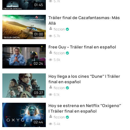
5.7k
01:45
Tráiler final de Cazafantasmas: Más
Allá
ficcion
01:00
5.7k
Free Guy – Tráiler final en español
ficcion
5.6k
02:24
Hoy llega a los cines “Dune” | Tráiler
final en español
ficcion
03:27
6.1k
Hoy se estrena en Netflix “Oxígeno”
| Tráiler final en español
ficcion
02:44
5.4k