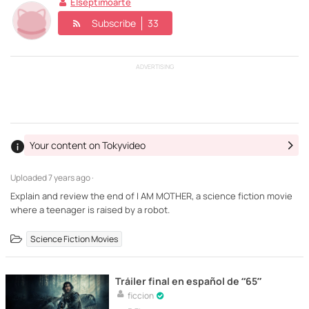
Elseptimoarte
Subscribe
33
ADVERTISING
Your content on Tokyvideo
Uploaded
7 years ago ·
Explain and review the end of I AM MOTHER, a science fiction movie
where a teenager is raised by a robot.
Science Fiction Movies
Tráiler final en español de “65”
ficcion