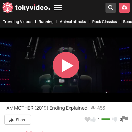
Trending Videos
Running
Animal attacks
Rock Classics
Beac
Play
Video
I AM MOTHER (2019) Ending Explained
453
1
0
Share