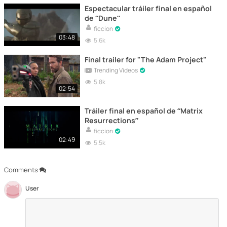
Espectacular tráiler final en español
de “Dune”
ficcion
03:48
5.6k
Final trailer for "The Adam Project"
Trending Videos
5.8k
02:54
Tráiler final en español de “Matrix
Resurrections”
ficcion
02:49
5.5k
Comments
User