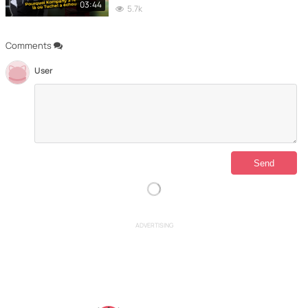
03:44
5.7k
Comments
User
ADVERTISING