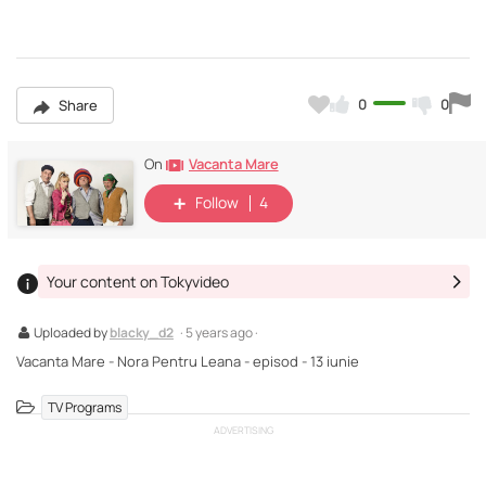
0
0
Share
Vacanta Mare
On
Follow
4
Your content on Tokyvideo
Uploaded by
blacky_d2
· 5 years ago ·
Vacanta Mare - Nora Pentru Leana - episod - 13 iunie
TV Programs
ADVERTISING