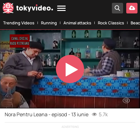
Trending Videos
Running
Animal attacks
Rock Classics
Beac
Play
Video
Nora Pentru Leana - episod - 13 iunie
5.7k
ADVERTISING