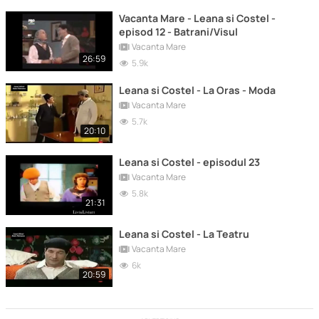
Vacanta Mare - Leana si Costel -
episod 12 - Batrani/Visul
Vacanta Mare
26:59
5.9k
Leana si Costel - La Oras - Moda
Vacanta Mare
5.7k
20:10
Leana si Costel - episodul 23
Vacanta Mare
5.8k
21:31
Leana si Costel - La Teatru
Vacanta Mare
6k
20:59