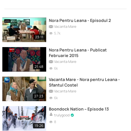
Nora Pentru Leana - Episodul 2
Vacanta Mare
5.7k
23:11
Nora Pentru Leana - Publicat
Februarie 2015
Vacanta Mare
21:48
6k
Vacanta Mare - Nora pentru Leana -
Sfantul Costel
Vacanta Mare
27:23
6k
Boondock Nation – Episode 13
trulygood
8
19:26