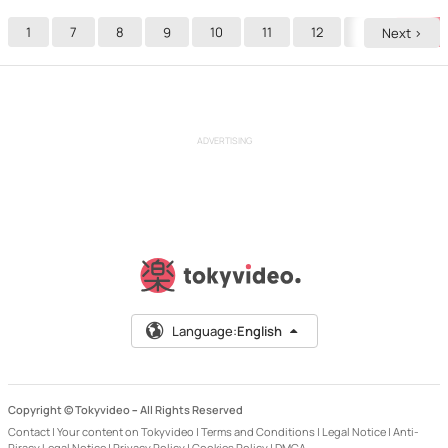
1
7
8
9
10
11
12
13
14
Next >
ADVERTISING
Language:
English
Copyright © Tokyvideo –
All Rights Reserved
Contact
|
Your content on Tokyvideo
|
Terms and Conditions
|
Legal Notice
|
Anti-
Piracy Legal Notice
|
Privacy Policy
|
Cookies Policy
|
DMCA