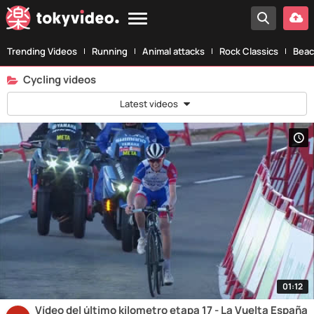
Trending Videos
Running
Animal attacks
Rock Classics
Beac
Cycling videos
Latest videos
01:12
Vídeo del último kilometro etapa 17 - La Vuelta España