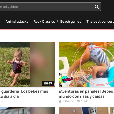
n tokyvideo...
g
Animal attacks
Rock Classics
Beach games
The best concerts
08:19
a guardería: Los bebés más
¡Aventuras en pañales! Bebés 
u día a día
mundo con risas y caídas
6k
5.6k
biberon