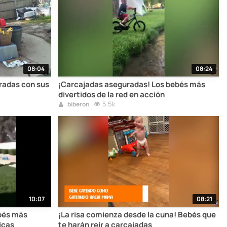
08:04
08:24
radas con sus
¡Carcajadas aseguradas! Los bebés más
divertidos de la red en acción
5.5k
biberon
10:07
08:21
ebés más
¡La risa comienza desde la cuna! Bebés que
icas
te harán reír a carcajadas