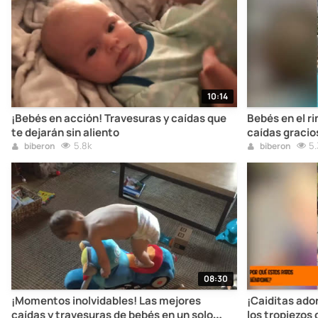
10:14
¡Bebés en acción! Travesuras y caídas que
Bebés en el r
te dejarán sin aliento
caídas gracio
5.8k
5.
biberon
biberon
08:30
¡Momentos inolvidables! Las mejores
¡Caiditas ado
caídas y travesuras de bebés en un solo
los tropiezos