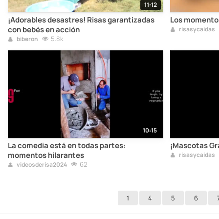
11:12
¡Adorables desastres! Risas garantizadas
Los momentos
con bebés en acción
risasycaidas
5.8k
biberon
10:15
La comedia está en todas partes:
¡Mascotas Gra
momentos hilarantes
risasycaidas
62
videosderisa2024
1
4
5
6