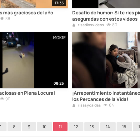
17:35
 más graciosos del año
Desafío de humor: Si te ries pi
88
aseguradas con estos videos
80
risadiosvideos
08:26
ciosas en Plena Locura!
¡Arrepentimiento Instantáneo
90
los Percances de la Vida!
84
risasycaidas
7
8
9
10
11
12
13
14
15