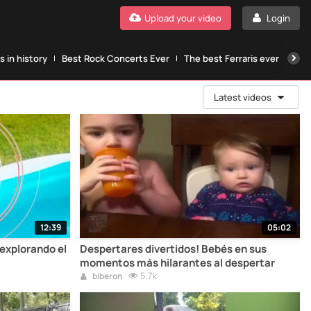
Upload your video
Login
 in history
Best Rock Concerts Ever
The best Ferraris ever
The
Latest videos
12:39
05:02
explorando el
Despertares divertidos! Bebés en sus
momentos más hilarantes al despertar
5.7k
biberon