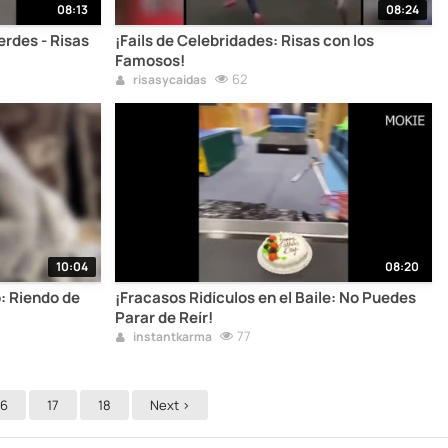
08:13
08:24
erdes - Risas
¡Fails de Celebridades: Risas con los
Famosos!
62
risasycaidas
10:04
08:20
: Riendo de
¡Fracasos Ridículos en el Baile: No Puedes
Parar de Reír!
77
instantkarma
16
17
18
Next >