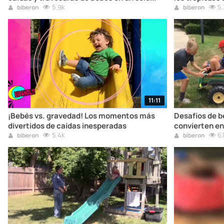
video
5.9k
5.
biberon
biberon
11:11
¡Bebés vs. gravedad! Los momentos más
Desafíos de b
divertidos de caídas inesperadas
convierten en
5.4k
6.
biberon
biberon