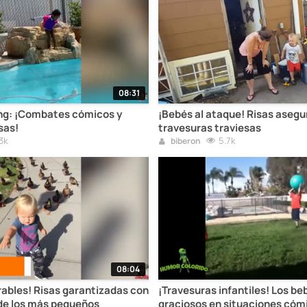
08:31
ing: ¡Combates cómicos y
¡Bebés al ataque! Risas asegu
sas!
travesuras traviesas
3k
5.7k
biberon
08:04
rables! Risas garantizadas con
¡Travesuras infantiles! Los b
 de los más pequeños
graciosos en situaciones cóm