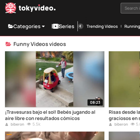
Search i
Categories
Series
Trending Videos
Runnin
Funny Videos videos
08:23
¡Travesuras bajo el sol! Bebés jugando al
Risas desde l
aire libre con resultados cómicos
graciosos en s
5.5k
5.
biberon
biberon