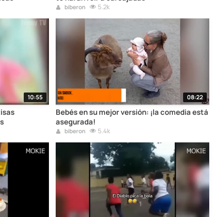
5.2k
biberon
10:55
08:22
Risas
Bebés en su mejor versión: ¡la comedia está
as
asegurada!
5.4k
biberon