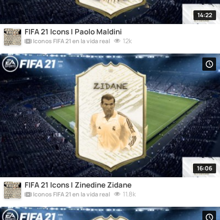
14:22
FIFA 21 Icons | Paolo Maldini
12k
Iconos FIFA 21 en la vida real
16:06
FIFA 21 Icons | Zinedine Zidane
11.8k
Iconos FIFA 21 en la vida real