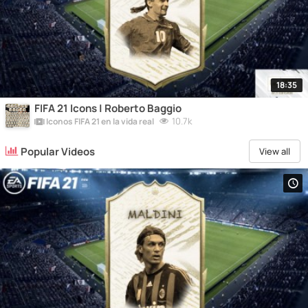
18:35
FIFA 21 Icons | Roberto Baggio
10.7k
Iconos FIFA 21 en la vida real
Popular Videos
View all