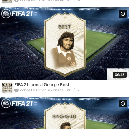
10.8k
Iconos FIFA 21 en la vida real
06:43
FIFA 21 Icons | George Best
10.1k
Iconos FIFA 21 en la vida real