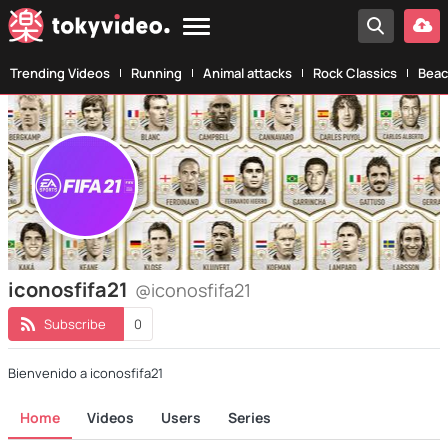
Trending Videos
Running
Animal attacks
Rock Classics
Beac
iconosfifa21
@iconosfifa21
Subscribe
0
Bienvenido a iconosfifa21
Home
Videos
Users
Series