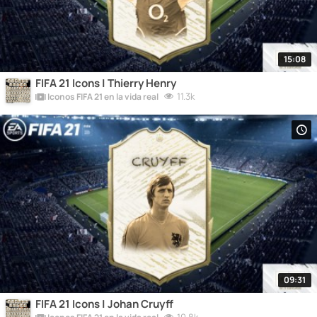
15:08
FIFA 21 Icons | Thierry Henry
11.3k
Iconos FIFA 21 en la vida real
09:31
FIFA 21 Icons | Johan Cruyff