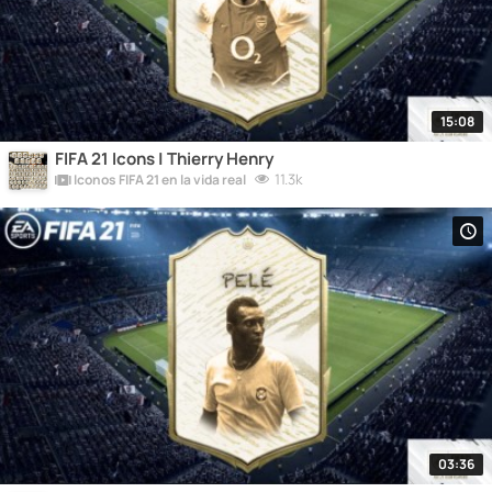
15:08
FIFA 21 Icons | Thierry Henry
11.3k
Iconos FIFA 21 en la vida real
03:36