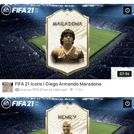
07:34
FIFA 21 Icons | Diego Armando Maradona
11.6k
Iconos FIFA 21 en la vida real