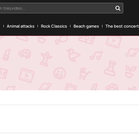
n tokyvideo...
g
Animal attacks
Rock Classics
Beach games
The best concerts