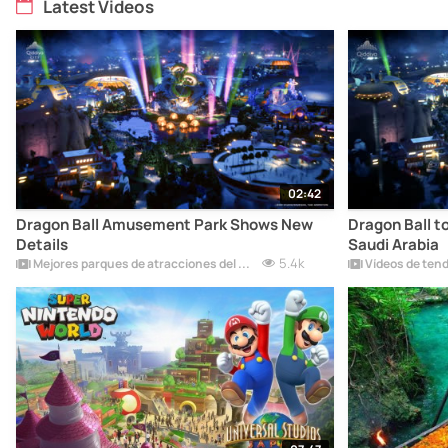
Latest Videos
02:42
Dragon Ball Amusement Park Shows New
Dragon Ball t
Details
Saudi Arabia
5.4k
Mejores parques de atracciones del mundo
Vídeos de ten