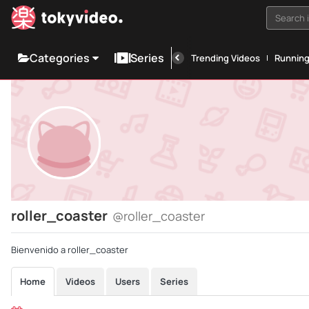
Search i
Categories
Series
Trending Videos
Runnin
roller_coaster
@roller_coaster
Bienvenido a roller_coaster
Home
Videos
Users
Series