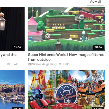
View all
15:52
01:14
ty and the
Super Nintendo World | New images filtered
from outside
11.4k
10.1k
Disneyland - Todos los parques del mundo
Vídeos de gaming