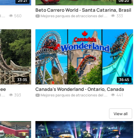
25:21
06:20
Beto Carrero World - Santa Catarina, Brasil
560
333
Mejores parques de atracciones del mundo
Mejores parques de atracciones del mundo
33:35
36:45
see
Canada's Wonderland - Ontario, Canada
393
441
Mejores parques de atracciones del mundo
Mejores parques de atracciones del mundo
View all