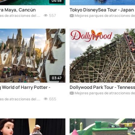
04:58
era Maya, Cancún
Tokyo DisneySea Tour - Japan
557
Mejores parques de atracciones del mundo
03:47
 World of Harry Potter -
Dollywood Park Tour - Tennes
665
Mejores parques de atracciones del mundo