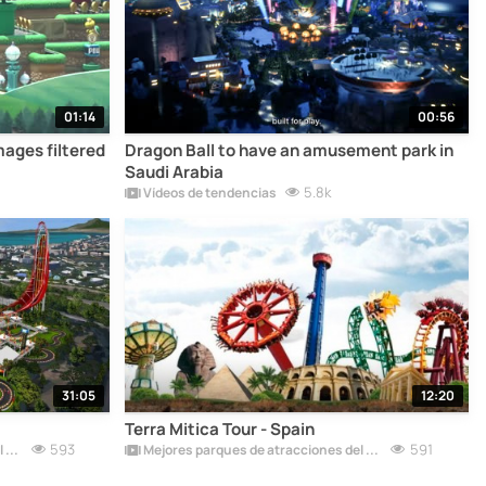
01:14
00:56
ages filtered
Dragon Ball to have an amusement park in
Saudi Arabia
5.8k
Vídeos de tendencias
31:05
12:20
Terra Mitica Tour - Spain
593
591
Mejores parques de atracciones del mundo
Mejores parques de atracciones del mundo