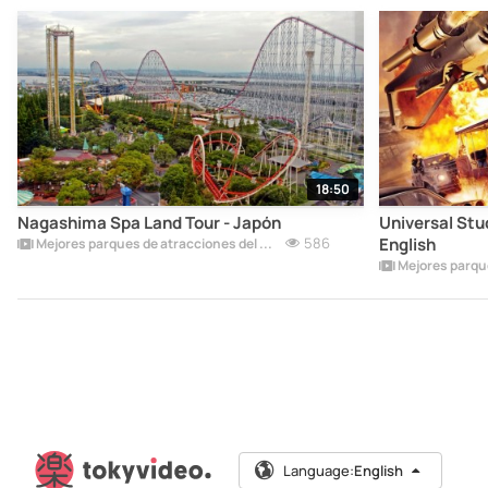
18:50
Nagashima Spa Land Tour - Japón
Universal Stu
586
English
Mejores parques de atracciones del mundo
Language:
English