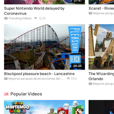
07:47
Super Nintendo World delayed by
Xcaret - Rivi
Coronavirus
12.2k
Trending Videos
20:25
Blackpool pleasure beach - Lancashire
The Wizarding
564
Orlando
Mejores parques de atracciones del mundo
Popular Videos