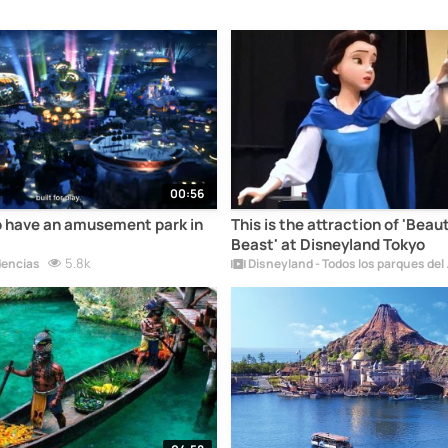
00:56
o have an amusement park in
This is the attraction of 'Beau
Beast' at Disneyland Tokyo
5.8k
dencias