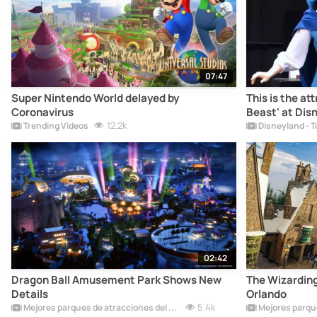
07:47
Super Nintendo World delayed by
This is the at
Coronavirus
Beast' at Dis
12.2k
Trending Videos
02:42
Dragon Ball Amusement Park Shows New
The Wizarding
Details
Orlando
5.4k
Mejores parques de atracciones del mundo