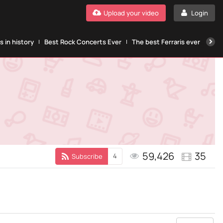
Upload your video
Login
 in history
Best Rock Concerts Ever
The best Ferraris ever
The
59,426
35
4
Subscribe