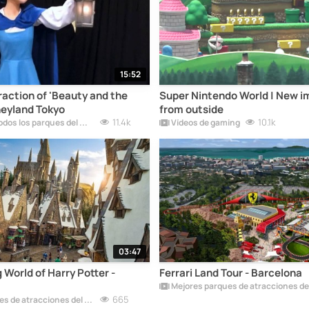
15:52
traction of 'Beauty and the
Super Nintendo World | New im
neyland Tokyo
from outside
11.4k
10.1k
Disneyland - Todos los parques del mundo
Vídeos de gaming
03:47
 World of Harry Potter -
Ferrari Land Tour - Barcelona
665
Mejores parques de atracciones del mundo